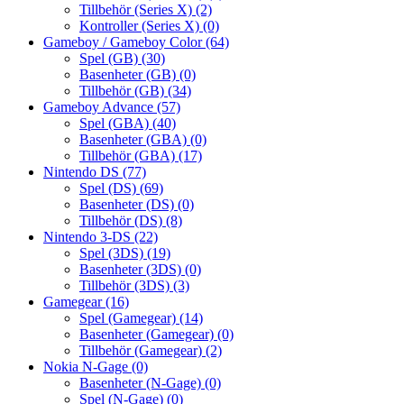
Tillbehör (Series X)
(2)
Kontroller (Series X)
(0)
Gameboy / Gameboy Color
(64)
Spel (GB)
(30)
Basenheter (GB)
(0)
Tillbehör (GB)
(34)
Gameboy Advance
(57)
Spel (GBA)
(40)
Basenheter (GBA)
(0)
Tillbehör (GBA)
(17)
Nintendo DS
(77)
Spel (DS)
(69)
Basenheter (DS)
(0)
Tillbehör (DS)
(8)
Nintendo 3-DS
(22)
Spel (3DS)
(19)
Basenheter (3DS)
(0)
Tillbehör (3DS)
(3)
Gamegear
(16)
Spel (Gamegear)
(14)
Basenheter (Gamegear)
(0)
Tillbehör (Gamegear)
(2)
Nokia N-Gage
(0)
Basenheter (N-Gage)
(0)
Spel (N-Gage)
(0)