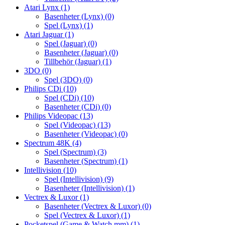
Atari Lynx
(1)
Basenheter (Lynx)
(0)
Spel (Lynx)
(1)
Atari Jaguar
(1)
Spel (Jaguar)
(0)
Basenheter (Jaguar)
(0)
Tillbehör (Jaguar)
(1)
3DO
(0)
Spel (3DO)
(0)
Philips CDi
(10)
Spel (CDi)
(10)
Basenheter (CDi)
(0)
Philips Videopac
(13)
Spel (Videopac)
(13)
Basenheter (Videopac)
(0)
Spectrum 48K
(4)
Spel (Spectrum)
(3)
Basenheter (Spectrum)
(1)
Intellivision
(10)
Spel (Intellivision)
(9)
Basenheter (Intellivision)
(1)
Vectrex & Luxor
(1)
Basenheter (Vectrex & Luxor)
(0)
Spel (Vectrex & Luxor)
(1)
Pocketspel (Game & Watch mm)
(1)