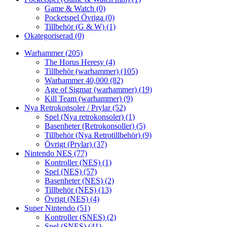
Game & Watch
(0)
Pocketspel Övriga
(0)
Tillbehör (G & W)
(1)
Okategoriserad
(0)
Warhammer
(205)
The Horus Heresy
(4)
Tillbehör (warhammer)
(105)
Warhammer 40,000
(82)
Age of Sigmar (warhammer)
(19)
Kill Team (warhammer)
(9)
Nya Retrokonsoler / Prylar
(52)
Spel (Nya retrokonsoler)
(1)
Basenheter (Retrokonsoller)
(5)
Tillbehör (Nya Retrotillbehör)
(9)
Övrigt (Prylar)
(37)
Nintendo NES
(77)
Kontroller (NES)
(1)
Spel (NES)
(57)
Basenheter (NES)
(2)
Tillbehör (NES)
(13)
Övrigt (NES)
(4)
Super Nintendo
(51)
Kontroller (SNES)
(2)
Spel (SNES)
(41)