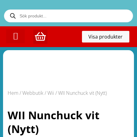
Toggl
Visa produkter
naviga
KONTAKTA OSS
Hem
/
Webbutik
/
Wii
/ WII Nunchuck vit (Nytt)
WII Nunchuck vit
(Nytt)