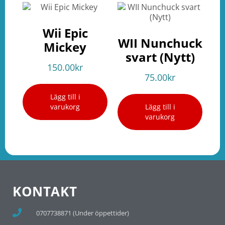
Wii Epic
WII Nunchuck
Mickey
svart (Nytt)
150.00
kr
75.00
kr
Lägg till i
varukorg
Lägg till i
varukorg
KONTAKT
0707738871 (Under öppettider)