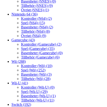
Basenheter (SNES)
(0)
Tillbehör (SNES)
(9)
Övrigt (SNES)
(1)
Nintendo 64
(36)
Kontroller (N64)
(2)
Spel (N64)
(15)
Basenheter (N64)
(2)
Tillbehör (N64)
(8)
Övrigt (N64)
(9)
Gamecube
(43)
Kontroller (Gamecube)
(2)
Spel (Gamecube)
(35)
Basenheter (Gamecube)
(0)
Tillbehör (Gamecube)
(6)
Wii
(288)
Kontroller (Wii)
(10)
Spel (Wii)
(252)
Basenheter (Wii)
(3)
Tillbehör (Wii)
(28)
Wii-U
(41)
Kontroller (Wii-U)
(0)
Spel (Wii-U)
(29)
Basenheter (Wii-U)
(1)
Tillbehör (Wii-U)
(11)
Switch
(192)