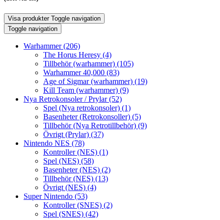
Visa produkter
Toggle navigation
Toggle navigation
Warhammer
(206)
The Horus Heresy
(4)
Tillbehör (warhammer)
(105)
Warhammer 40,000
(83)
Age of Sigmar (warhammer)
(19)
Kill Team (warhammer)
(9)
Nya Retrokonsoler / Prylar
(52)
Spel (Nya retrokonsoler)
(1)
Basenheter (Retrokonsoller)
(5)
Tillbehör (Nya Retrotillbehör)
(9)
Övrigt (Prylar)
(37)
Nintendo NES
(78)
Kontroller (NES)
(1)
Spel (NES)
(58)
Basenheter (NES)
(2)
Tillbehör (NES)
(13)
Övrigt (NES)
(4)
Super Nintendo
(53)
Kontroller (SNES)
(2)
Spel (SNES)
(42)