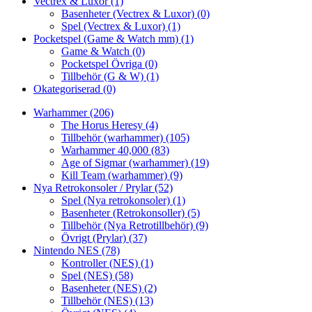
Vectrex & Luxor
(1)
Basenheter (Vectrex & Luxor)
(0)
Spel (Vectrex & Luxor)
(1)
Pocketspel (Game & Watch mm)
(1)
Game & Watch
(0)
Pocketspel Övriga
(0)
Tillbehör (G & W)
(1)
Okategoriserad
(0)
Warhammer
(206)
The Horus Heresy
(4)
Tillbehör (warhammer)
(105)
Warhammer 40,000
(83)
Age of Sigmar (warhammer)
(19)
Kill Team (warhammer)
(9)
Nya Retrokonsoler / Prylar
(52)
Spel (Nya retrokonsoler)
(1)
Basenheter (Retrokonsoller)
(5)
Tillbehör (Nya Retrotillbehör)
(9)
Övrigt (Prylar)
(37)
Nintendo NES
(78)
Kontroller (NES)
(1)
Spel (NES)
(58)
Basenheter (NES)
(2)
Tillbehör (NES)
(13)