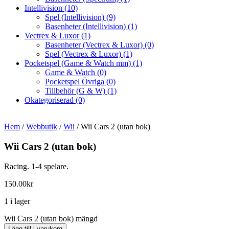
Intellivision
(10)
Spel (Intellivision)
(9)
Basenheter (Intellivision)
(1)
Vectrex & Luxor
(1)
Basenheter (Vectrex & Luxor)
(0)
Spel (Vectrex & Luxor)
(1)
Pocketspel (Game & Watch mm)
(1)
Game & Watch
(0)
Pocketspel Övriga
(0)
Tillbehör (G & W)
(1)
Okategoriserad
(0)
Hem
/
Webbutik
/
Wii
/ Wii Cars 2 (utan bok)
Wii Cars 2 (utan bok)
Racing. 1-4 spelare.
150.00
kr
1 i lager
Wii Cars 2 (utan bok) mängd
Lägg till i varukorg