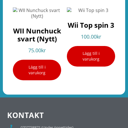
Wii Top spin 3
WII Nunchuck
100.00
kr
svart (Nytt)
75.00
kr
Lägg till i
varukorg
Lägg till i
varukorg
KONTAKT
0707738871 (Under öppettider)