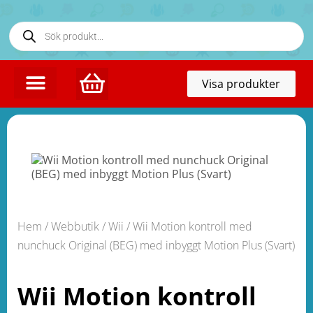
Toggl
Visa produkter
naviga
Hem
/
Webbutik
/
Wii
/ Wii Motion kontroll med
nunchuck Original (BEG) med inbyggt Motion Plus (Svart)
Wii Motion kontroll