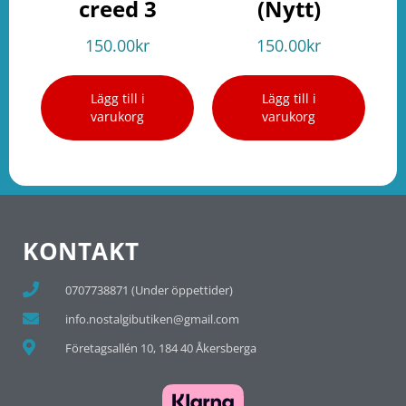
creed 3
(Nytt)
150.00
kr
150.00
kr
Lägg till i
Lägg till i
varukorg
varukorg
KONTAKT
0707738871 (Under öppettider)
info.nostalgibutiken@gmail.com
Företagsallén 10, 184 40 Åkersberga