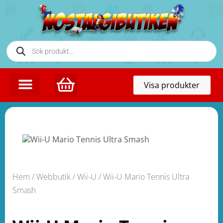
Toggl
Visa produkter
naviga
Hem
/
Webbutik
/
Wii-U
/ Wii-U Mario Tennis Ultra
Smash