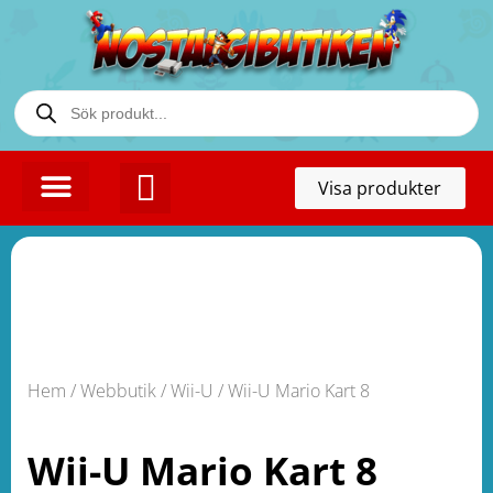
Toggl
Visa produkter
naviga
KONTAKTA OSS
Hem
/
Webbutik
/
Wii-U
/ Wii-U Mario Kart 8
Wii-U Mario Kart 8