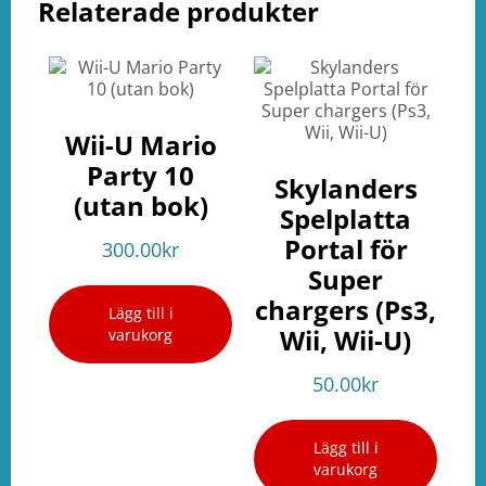
Relaterade produkter
Wii-U Mario
Party 10
Skylanders
(utan bok)
Spelplatta
Portal för
300.00
kr
Super
chargers (Ps3,
Lägg till i
Wii, Wii-U)
varukorg
50.00
kr
Lägg till i
varukorg