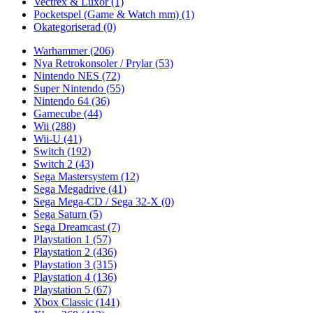
Vectrex & Luxor
(1)
Pocketspel (Game & Watch mm)
(1)
Okategoriserad
(0)
Warhammer
(206)
Nya Retrokonsoler / Prylar
(53)
Nintendo NES
(72)
Super Nintendo
(55)
Nintendo 64
(36)
Gamecube
(44)
Wii
(288)
Wii-U
(41)
Switch
(192)
Switch 2
(43)
Sega Mastersystem
(12)
Sega Megadrive
(41)
Sega Mega-CD / Sega 32-X
(0)
Sega Saturn
(5)
Sega Dreamcast
(7)
Playstation 1
(57)
Playstation 2
(436)
Playstation 3
(315)
Playstation 4
(136)
Playstation 5
(67)
Xbox Classic
(141)