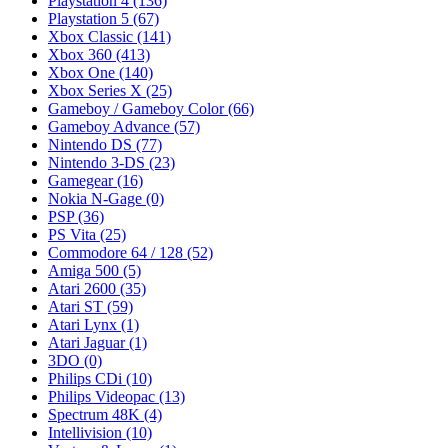
Playstation 4
(136)
Playstation 5
(67)
Xbox Classic
(141)
Xbox 360
(413)
Xbox One
(140)
Xbox Series X
(25)
Gameboy / Gameboy Color
(66)
Gameboy Advance
(57)
Nintendo DS
(77)
Nintendo 3-DS
(23)
Gamegear
(16)
Nokia N-Gage
(0)
PSP
(36)
PS Vita
(25)
Commodore 64 / 128
(52)
Amiga 500
(5)
Atari 2600
(35)
Atari ST
(59)
Atari Lynx
(1)
Atari Jaguar
(1)
3DO
(0)
Philips CDi
(10)
Philips Videopac
(13)
Spectrum 48K
(4)
Intellivision
(10)