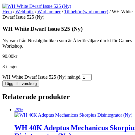
Hem
/
Webbutik
/
Warhammer
/
Tillbehör (warhammer)
/ WH White
Dwarf Issue 525 (Ny)
WH White Dwarf Issue 525 (Ny)
Ny vara från Nostalgibutiken som är Återförsäljare direkt för Games
Workshop.
90.00
kr
3 i lager
WH White Dwarf Issue 525 (Ny) mängd
Lägg till i varukorg
Relaterade produkter
29%
WH 40K Adeptus Mechanicus Skorpiu