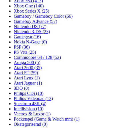
Xbox 360
(413)
Xbox One
(140)
Xbox Series X
(25)
Gameboy / Gameboy Color
(66)
Gameboy Advance
(57)
Nintendo DS
(77)
Nintendo 3-DS
(23)
Gamegear
(16)
Nokia N-Gage
(0)
PSP
(36)
PS Vita
(25)
Commodore 64 / 128
(52)
Amiga 500
(5)
Atari 2600
(35)
Atari ST
(59)
Atari Lynx
(1)
Atari Jaguar
(1)
3DO
(0)
Philips CDi
(10)
Philips Videopac
(13)
Spectrum 48K
(4)
Intellivision
(10)
Vectrex & Luxor
(1)
Pocketspel (Game & Watch mm)
(1)
Okategoriserad
(0)