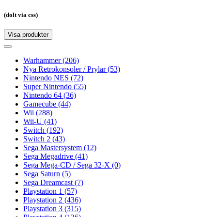
(dolt via css)
Visa produkter
Toggle
navigation
Toggle
navigation
Warhammer
(206)
Nya Retrokonsoler / Prylar
(53)
Nintendo NES
(72)
Super Nintendo
(55)
Nintendo 64
(36)
Gamecube
(44)
Wii
(288)
Wii-U
(41)
Switch
(192)
Switch 2
(43)
Sega Mastersystem
(12)
Sega Megadrive
(41)
Sega Mega-CD / Sega 32-X
(0)
Sega Saturn
(5)
Sega Dreamcast
(7)
Playstation 1
(57)
Playstation 2
(436)
Playstation 3
(315)