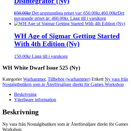
Disintegrator (Ny)
650.00
kr
Det ursprungliga priset var: 650.00kr.
460.00
kr
Det
nuvarande priset är: 460.00kr.
Lägg till i varukorg
WH Age of Sigmar Getting Started
With 4th Edition (Ny)
150.00
kr
Lägg till i varukorg
WH White Dwarf Issue 525 (Ny)
Kategorier
Warhammer
,
Tillbehör (warhammer)
Etikett
Ny vara från
Nostalgibutiken som är Återförsäljare direkt för Games Workshop
Beskrivning
Ytterligare information
Beskrivning
Ny vara från Nostalgibutiken som är Återförsäljare direkt för Games
Workshop.