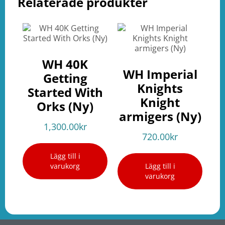
Relaterade produkter
WH 40K
WH Imperial
Getting
Knights
Started With
Knight
Orks (Ny)
armigers (Ny)
1,300.00
kr
720.00
kr
Lägg till i
varukorg
Lägg till i
varukorg