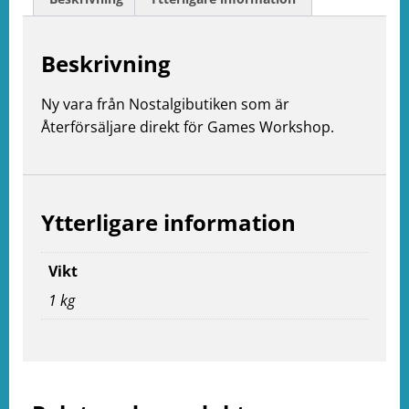
Beskrivning
Ny vara från Nostalgibutiken som är
Återförsäljare direkt för Games Workshop.
e
ation
Ytterligare information
Vikt
1 kg