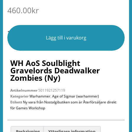
460.00
kr
1 i lager
Lägg till i varukorg
WH AoS Soulblight
Gravelords Deadwalker
Zombies (Ny)
Artikelnummer
5011921257119
Kategorier
Warhammer
,
Age of Sigmar (warhammer)
Etikett
Ny vara från Nostalgibutiken som är Återförsäljare direkt
för Games Workshop
Beskrivning
Ytterligare information