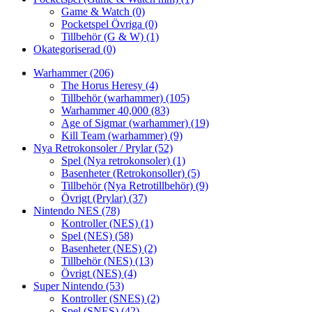
Game & Watch
(0)
Pocketspel Övriga
(0)
Tillbehör (G & W)
(1)
Okategoriserad
(0)
Warhammer
(206)
The Horus Heresy
(4)
Tillbehör (warhammer)
(105)
Warhammer 40,000
(83)
Age of Sigmar (warhammer)
(19)
Kill Team (warhammer)
(9)
Nya Retrokonsoler / Prylar
(52)
Spel (Nya retrokonsoler)
(1)
Basenheter (Retrokonsoller)
(5)
Tillbehör (Nya Retrotillbehör)
(9)
Övrigt (Prylar)
(37)
Nintendo NES
(78)
Kontroller (NES)
(1)
Spel (NES)
(58)
Basenheter (NES)
(2)
Tillbehör (NES)
(13)
Övrigt (NES)
(4)
Super Nintendo
(53)
Kontroller (SNES)
(2)
Spel (SNES)
(42)