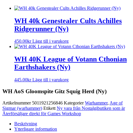
WH 40k Genestealer Cults Achilles
Ridgerunner (Ny)
450.00
kr
Lägg till i varukorg
WH 40K League of Votann Cthonian
Earthshakers (Ny)
445.00
kr
Lägg till i varukorg
WH AoS Gloomspite Gitz Squig Herd (Ny)
Artikelnummer
5011921256846
Kategorier
Warhammer
,
Age of
Sigmar (warhammer)
Etikett
Ny vara från Nostalgibutiken som är
Återförsäljare direkt för Games Workshop
Beskrivning
Ytterligare information