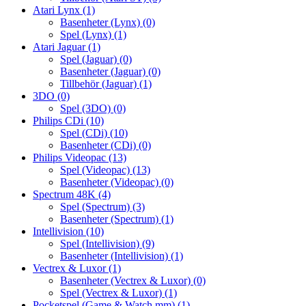
Atari Lynx
(1)
Basenheter (Lynx)
(0)
Spel (Lynx)
(1)
Atari Jaguar
(1)
Spel (Jaguar)
(0)
Basenheter (Jaguar)
(0)
Tillbehör (Jaguar)
(1)
3DO
(0)
Spel (3DO)
(0)
Philips CDi
(10)
Spel (CDi)
(10)
Basenheter (CDi)
(0)
Philips Videopac
(13)
Spel (Videopac)
(13)
Basenheter (Videopac)
(0)
Spectrum 48K
(4)
Spel (Spectrum)
(3)
Basenheter (Spectrum)
(1)
Intellivision
(10)
Spel (Intellivision)
(9)
Basenheter (Intellivision)
(1)
Vectrex & Luxor
(1)
Basenheter (Vectrex & Luxor)
(0)
Spel (Vectrex & Luxor)
(1)
Pocketspel (Game & Watch mm)
(1)