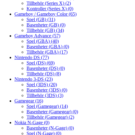
Tillbehör (Series X)
(2)
Kontroller (Series X)
(0)
Gameboy / Gameboy Color
(65)
Spel (GB)
(31)
Basenheter (GB)
(0)
Tillbehör (GB)
(34)
Gameboy Advance
(57)
Spel (GBA)
(40)
Basenheter (GBA)
(0)
Tillbehör (GBA)
(17)
Nintendo DS
(77)
Spel (DS)
(69)
Basenheter (DS)
(0)
Tillbehör (DS)
(8)
Nintendo 3-DS
(23)
Spel (3DS)
(20)
Basenheter (3DS)
(0)
Tillbehör (3DS)
(3)
Gamegear
(16)
Spel (Gamegear)
(14)
Basenheter (Gamegear)
(0)
Tillbehör (Gamegear)
(2)
Nokia N-Gage
(0)
Basenheter (N-Gage)
(0)
Spel (N-Gage)
(0)