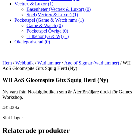
Vectrex & Luxor
(1)
Basenheter (Vectrex & Luxor)
(0)
Spel (Vectrex & Luxor)
(1)
Pocketspel (Game & Watch mm)
(1)
Game & Watch
(0)
Pocketspel Övriga
(0)
Tillbehör (G & W)
(1)
Okategoriserad
(0)
Hem
/
Webbutik
/
Warhammer
/
Age of Sigmar (warhammer)
/ WH
AoS Gloomspite Gitz Squig Herd (Ny)
WH AoS Gloomspite Gitz Squig Herd (Ny)
Ny vara från Nostalgibutiken som är Återförsäljare direkt för Games
Workshop.
435.00
kr
Slut i lager
Relaterade produkter