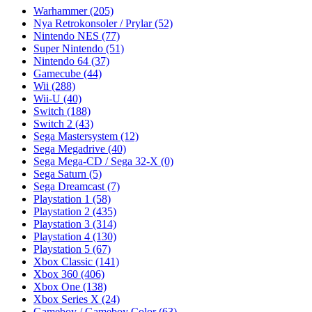
Warhammer
(205)
Nya Retrokonsoler / Prylar
(52)
Nintendo NES
(77)
Super Nintendo
(51)
Nintendo 64
(37)
Gamecube
(44)
Wii
(288)
Wii-U
(40)
Switch
(188)
Switch 2
(43)
Sega Mastersystem
(12)
Sega Megadrive
(40)
Sega Mega-CD / Sega 32-X
(0)
Sega Saturn
(5)
Sega Dreamcast
(7)
Playstation 1
(58)
Playstation 2
(435)
Playstation 3
(314)
Playstation 4
(130)
Playstation 5
(67)
Xbox Classic
(141)
Xbox 360
(406)
Xbox One
(138)
Xbox Series X
(24)
Gameboy / Gameboy Color
(63)