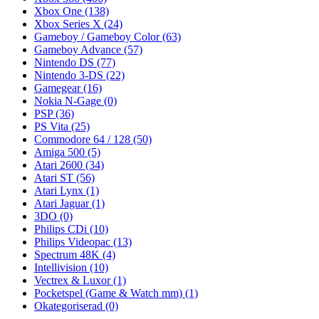
Xbox One
(138)
Xbox Series X
(24)
Gameboy / Gameboy Color
(63)
Gameboy Advance
(57)
Nintendo DS
(77)
Nintendo 3-DS
(22)
Gamegear
(16)
Nokia N-Gage
(0)
PSP
(36)
PS Vita
(25)
Commodore 64 / 128
(50)
Amiga 500
(5)
Atari 2600
(34)
Atari ST
(56)
Atari Lynx
(1)
Atari Jaguar
(1)
3DO
(0)
Philips CDi
(10)
Philips Videopac
(13)
Spectrum 48K
(4)
Intellivision
(10)
Vectrex & Luxor
(1)
Pocketspel (Game & Watch mm)
(1)
Okategoriserad
(0)