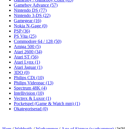
Gameboy Advance
(57)
Nintendo DS
(77)
Nintendo 3-DS
(22)
Gamegear
(16)
Nokia N-Gage
(0)
PSP
(36)
PS Vita
(25)
Commodore 64 / 128
(50)
Amiga 500
(5)
Atari 2600
(34)
Atari ST
(56)
Atari Lynx
(1)
Atari Jaguar
(1)
3DO
(0)
Philips CDi
(10)
Philips Videopac
(13)
Spectrum 48K
(4)
Intellivision
(10)
Vectrex & Luxor
(1)
Pocketspel (Game & Watch mm)
(1)
Okategoriserad
(0)
Hem
/
Webbutik
/
Warhammer
/
Age of Sigmar (warhammer)
/ WH