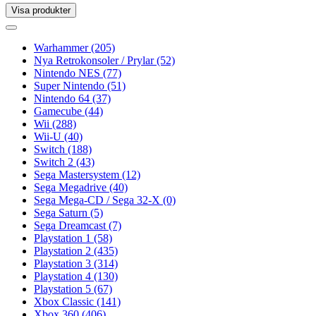
Visa produkter
Toggle
navigation
Toggle
navigation
Warhammer
(205)
Nya Retrokonsoler / Prylar
(52)
Nintendo NES
(77)
Super Nintendo
(51)
Nintendo 64
(37)
Gamecube
(44)
Wii
(288)
Wii-U
(40)
Switch
(188)
Switch 2
(43)
Sega Mastersystem
(12)
Sega Megadrive
(40)
Sega Mega-CD / Sega 32-X
(0)
Sega Saturn
(5)
Sega Dreamcast
(7)
Playstation 1
(58)
Playstation 2
(435)
Playstation 3
(314)
Playstation 4
(130)
Playstation 5
(67)
Xbox Classic
(141)
Xbox 360
(406)