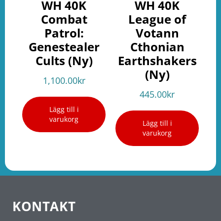
WH 40K
WH 40K
Combat
League of
Patrol:
Votann
Genestealer
Cthonian
Cults (Ny)
Earthshakers
(Ny)
1,100.00
kr
445.00
kr
Lägg till i
varukorg
Lägg till i
varukorg
KONTAKT