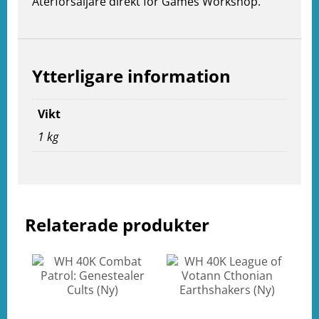
Återförsäljare direkt för Games Workshop.
Ytterligare information
e
ation
Vikt
1 kg
Relaterade produkter