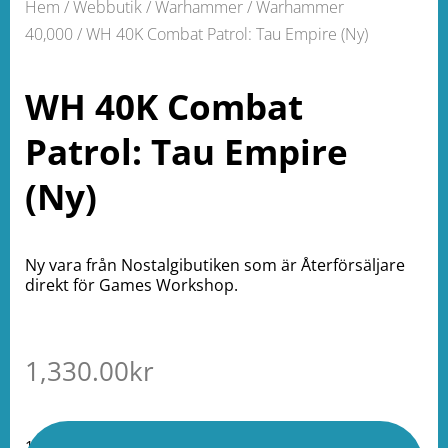
Hem
/
Webbutik
/
Warhammer
/
Warhammer
40,000
/ WH 40K Combat Patrol: Tau Empire (Ny)
WH 40K Combat
Patrol: Tau Empire
(Ny)
Ny vara från Nostalgibutiken som är Återförsäljare
direkt för Games Workshop.
1,330.00
kr
1 i lager