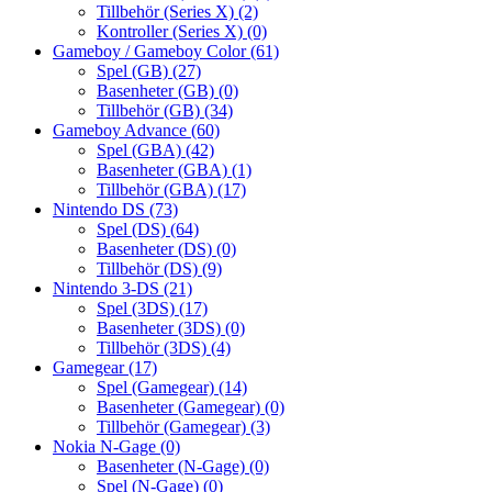
Tillbehör (Series X)
(2)
Kontroller (Series X)
(0)
Gameboy / Gameboy Color
(61)
Spel (GB)
(27)
Basenheter (GB)
(0)
Tillbehör (GB)
(34)
Gameboy Advance
(60)
Spel (GBA)
(42)
Basenheter (GBA)
(1)
Tillbehör (GBA)
(17)
Nintendo DS
(73)
Spel (DS)
(64)
Basenheter (DS)
(0)
Tillbehör (DS)
(9)
Nintendo 3-DS
(21)
Spel (3DS)
(17)
Basenheter (3DS)
(0)
Tillbehör (3DS)
(4)
Gamegear
(17)
Spel (Gamegear)
(14)
Basenheter (Gamegear)
(0)
Tillbehör (Gamegear)
(3)
Nokia N-Gage
(0)
Basenheter (N-Gage)
(0)
Spel (N-Gage)
(0)