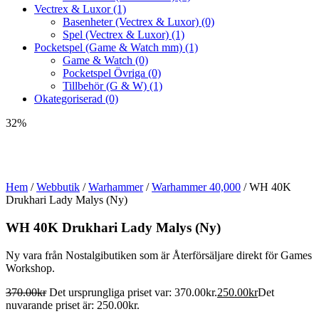
Vectrex & Luxor
(1)
Basenheter (Vectrex & Luxor)
(0)
Spel (Vectrex & Luxor)
(1)
Pocketspel (Game & Watch mm)
(1)
Game & Watch
(0)
Pocketspel Övriga
(0)
Tillbehör (G & W)
(1)
Okategoriserad
(0)
32%
Hem
/
Webbutik
/
Warhammer
/
Warhammer 40,000
/ WH 40K
Drukhari Lady Malys (Ny)
WH 40K Drukhari Lady Malys (Ny)
Ny vara från Nostalgibutiken som är Återförsäljare direkt för Games
Workshop.
370.00
kr
Det ursprungliga priset var: 370.00kr.
250.00
kr
Det
nuvarande priset är: 250.00kr.