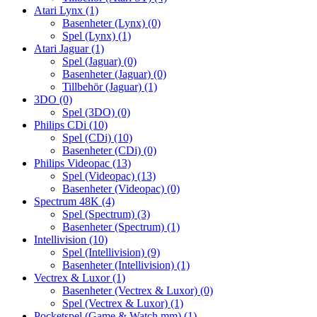
Atari Lynx
(1)
Basenheter (Lynx)
(0)
Spel (Lynx)
(1)
Atari Jaguar
(1)
Spel (Jaguar)
(0)
Basenheter (Jaguar)
(0)
Tillbehör (Jaguar)
(1)
3DO
(0)
Spel (3DO)
(0)
Philips CDi
(10)
Spel (CDi)
(10)
Basenheter (CDi)
(0)
Philips Videopac
(13)
Spel (Videopac)
(13)
Basenheter (Videopac)
(0)
Spectrum 48K
(4)
Spel (Spectrum)
(3)
Basenheter (Spectrum)
(1)
Intellivision
(10)
Spel (Intellivision)
(9)
Basenheter (Intellivision)
(1)
Vectrex & Luxor
(1)
Basenheter (Vectrex & Luxor)
(0)
Spel (Vectrex & Luxor)
(1)
Pocketspel (Game & Watch mm)
(1)