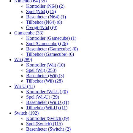
Nintendo 64
(35)
Kontroller (N64)
(2)
Spel (N64)
(15)
Basenheter (N64)
(1)
Tillbehör (N64)
(8)
Övrigt (N64)
(9)
Gamecube
(33)
Kontroller (Gamecube)
(1)
Spel (Gamecube)
(26)
Basenheter (Gamecube)
(0)
Tillbehör (Gamecube)
(6)
Wii
(289)
Kontroller (Wii)
(10)
Spel (Wii)
(253)
Basenheter (Wii)
(3)
Tillbehör (Wii)
(28)
Wii-U
(41)
Kontroller (Wii-U)
(0)
Spel (Wii-U)
(29)
Basenheter (Wii-U)
(1)
Tillbehör (Wii-U)
(11)
Switch
(192)
Kontroller (Switch)
(9)
Spel (Switch)
(115)
Basenheter (Switch)
(2)