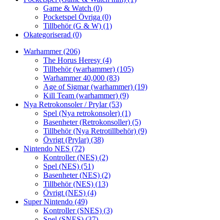
Game & Watch
(0)
Pocketspel Övriga
(0)
Tillbehör (G & W)
(1)
Okategoriserad
(0)
Warhammer
(206)
The Horus Heresy
(4)
Tillbehör (warhammer)
(105)
Warhammer 40,000
(83)
Age of Sigmar (warhammer)
(19)
Kill Team (warhammer)
(9)
Nya Retrokonsoler / Prylar
(53)
Spel (Nya retrokonsoler)
(1)
Basenheter (Retrokonsoller)
(5)
Tillbehör (Nya Retrotillbehör)
(9)
Övrigt (Prylar)
(38)
Nintendo NES
(72)
Kontroller (NES)
(2)
Spel (NES)
(51)
Basenheter (NES)
(2)
Tillbehör (NES)
(13)
Övrigt (NES)
(4)
Super Nintendo
(49)
Kontroller (SNES)
(3)
Spel (SNES)
(37)