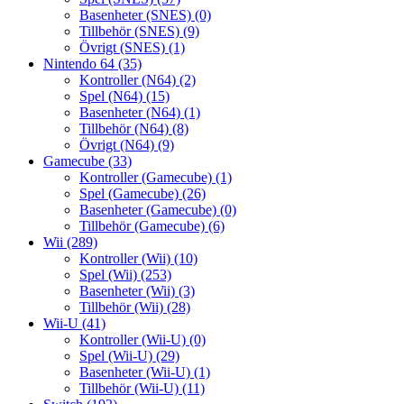
Basenheter (SNES)
(0)
Tillbehör (SNES)
(9)
Övrigt (SNES)
(1)
Nintendo 64
(35)
Kontroller (N64)
(2)
Spel (N64)
(15)
Basenheter (N64)
(1)
Tillbehör (N64)
(8)
Övrigt (N64)
(9)
Gamecube
(33)
Kontroller (Gamecube)
(1)
Spel (Gamecube)
(26)
Basenheter (Gamecube)
(0)
Tillbehör (Gamecube)
(6)
Wii
(289)
Kontroller (Wii)
(10)
Spel (Wii)
(253)
Basenheter (Wii)
(3)
Tillbehör (Wii)
(28)
Wii-U
(41)
Kontroller (Wii-U)
(0)
Spel (Wii-U)
(29)
Basenheter (Wii-U)
(1)
Tillbehör (Wii-U)
(11)