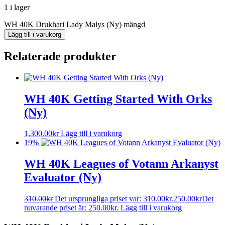
1 i lager
WH 40K Drukhari Lady Malys (Ny) mängd
Lägg till i varukorg
Relaterade produkter
WH 40K Getting Started With Orks
(Ny)
1,300.00
kr
Lägg till i varukorg
19%
WH 40K Leagues of Votann Arkanyst
Evaluator (Ny)
310.00
kr
Det ursprungliga priset var: 310.00kr.
250.00
kr
Det
nuvarande priset är: 250.00kr.
Lägg till i varukorg