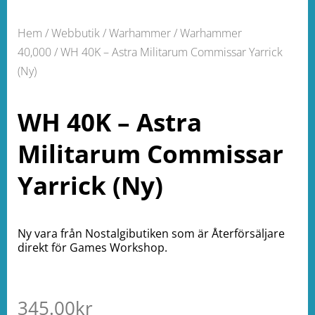
Hem
/
Webbutik
/
Warhammer
/
Warhammer
40,000
/ WH 40K – Astra Militarum Commissar Yarrick
(Ny)
WH 40K – Astra
Militarum Commissar
Yarrick (Ny)
Ny vara från Nostalgibutiken som är Återförsäljare
direkt för Games Workshop.
345.00
kr