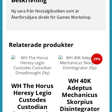
Ny vara från Nostalgibutiken som är
e
Återförsäljare direkt för Games Workshop.
ation
Relaterade produkter
29%
WH 40K
WH The Horus
Adeptus
Heresy Legio
Mechanicus
Custodes
Skorpius
Custodian
Disintegrator