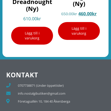
Dreadnought
(Ny)
(Ny)
460.00
kr
650.00
kr
610.00
kr
Lägg till i
Lägg till i
varukorg
varukorg
KONTAKT
0707738871 (Under öppettider)
info.nostalgibutiken@gmail.com
Företagsallén 10, 184 40 Åkersberga