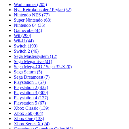
Warhammer
(205)
Nya Retrokonsoler / Prylar
(52)
Nintendo NES
(77)
Super Nintendo
(68)
Nintendo 64
(35)
Gamecube
(44)
Wii
(290)
Wii-U
(44)
Switch
(199)
Switch 2
(46)
Sega Mastersystem
(12)
Sega Megadrive
(41)
Sega Mega-CD / Sega 32-X
(0)
Sega Saturn
(5)
Sega Dreamcast
(7)
Playstation 1
(57)
Playstation 2
(432)
Playstation 3
(309)
Playstation 4
(127)
Playstation 5
(67)
Xbox Classic
(139)
Xbox 360
(404)
Xbox One
(138)
Xbox Series X
(24)
Gameboy / Gameboy Color
(63)