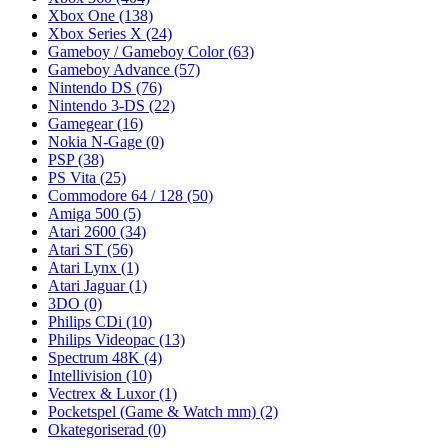
Xbox One
(138)
Xbox Series X
(24)
Gameboy / Gameboy Color
(63)
Gameboy Advance
(57)
Nintendo DS
(76)
Nintendo 3-DS
(22)
Gamegear
(16)
Nokia N-Gage
(0)
PSP
(38)
PS Vita
(25)
Commodore 64 / 128
(50)
Amiga 500
(5)
Atari 2600
(34)
Atari ST
(56)
Atari Lynx
(1)
Atari Jaguar
(1)
3DO
(0)
Philips CDi
(10)
Philips Videopac
(13)
Spectrum 48K
(4)
Intellivision
(10)
Vectrex & Luxor
(1)
Pocketspel (Game & Watch mm)
(2)
Okategoriserad
(0)