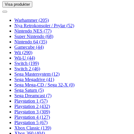
Visa produkter
Toggle
navigation
Toggle
navigation
Warhammer
(205)
Nya Retrokonsoler / Prylar
(52)
Nintendo NES
(77)
Super Nintendo
(68)
Nintendo 64
(35)
Gamecube
(44)
Wii
(290)
Wii-U
(44)
Switch
(199)
Switch 2
(46)
Sega Mastersystem
(12)
Sega Megadrive
(41)
Sega Mega-CD / Sega 32-X
(0)
Sega Saturn
(5)
Sega Dreamcast
(7)
Playstation 1
(57)
Playstation 2
(432)
Playstation 3
(309)
Playstation 4
(127)
Playstation 5
(67)
Xbox Classic
(139)
Xbox 360
(404)