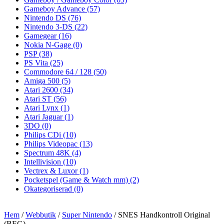
Gameboy Advance
(57)
Nintendo DS
(76)
Nintendo 3-DS
(22)
Gamegear
(16)
Nokia N-Gage
(0)
PSP
(38)
PS Vita
(25)
Commodore 64 / 128
(50)
Amiga 500
(5)
Atari 2600
(34)
Atari ST
(56)
Atari Lynx
(1)
Atari Jaguar
(1)
3DO
(0)
Philips CDi
(10)
Philips Videopac
(13)
Spectrum 48K
(4)
Intellivision
(10)
Vectrex & Luxor
(1)
Pocketspel (Game & Watch mm)
(2)
Okategoriserad
(0)
Hem
/
Webbutik
/
Super Nintendo
/ SNES Handkontroll Original
(BEG)