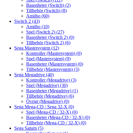
Basenheter (Switch)
(2)
Tillbehör (Switch)
(8)
Amiibo
(60)
Switch 2
(43)
Amiibo
(10)
Spel (Switch 2)
(27)
Basenheter (Switch 2)
(0)
Tillbehör (Switch 2)
(6)
Sega Mastersystem
(12)
Kontroller (Mastersystem)
(0)
Spel (Mastersystem)
(9)
Basenheter (Mastersystem)
(0)
Tillbehör (Mastersystem)
(3)
Sega Megadrive
(40)
Kontroller (Megadrive)
(3)
Spel (Megadrive)
(30)
Basenheter (Megadrive)
(1)
Tillbehör (Megadrive)
(6)
Övrigt (Megadrive)
(0)
Sega Mega-CD / Sega 32-X
(0)
Spel (Mega-CD / 32-X)
(0)
Basenheter (Mega-CD / 32-X)
(0)
Tillbehör (Mega-CD / 32-X)
(0)
Sega Saturn
(5)