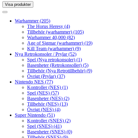
Visa produkter
Toggle
navigation
Toggle
navigation
Warhammer
(205)
The Horus Heresy
(4)
Tillbehör (warhammer)
(105)
Warhammer 40,000
(82)
Age of Sigmar (warhammer)
(19)
Kill Team (warhammer)
(9)
Nya Retrokonsoler / Prylar
(52)
Spel (Nya retrokonsoler)
(1)
Basenheter (Retrokonsoller)
(5)
Tillbehör (Nya Retrotillbehör)
(9)
Övrigt (Prylar)
(37)
Nintendo NES
(77)
Kontroller (NES)
(1)
Spel (NES)
(57)
Basenheter (NES)
(2)
Tillbehör (NES)
(13)
Övrigt (NES)
(4)
Super Nintendo
(51)
Kontroller (SNES)
(2)
Spel (SNES)
(41)
Basenheter (SNES)
(0)
Tillbehör (SNES)
(9)