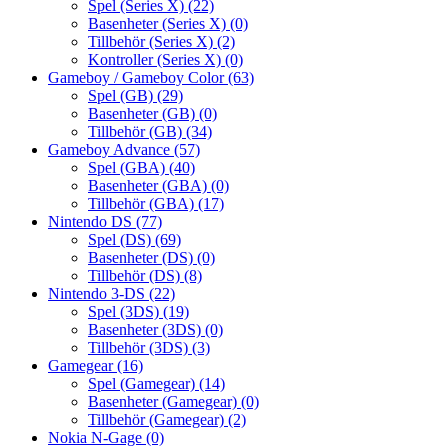
Spel (Series X)
(22)
Basenheter (Series X)
(0)
Tillbehör (Series X)
(2)
Kontroller (Series X)
(0)
Gameboy / Gameboy Color
(63)
Spel (GB)
(29)
Basenheter (GB)
(0)
Tillbehör (GB)
(34)
Gameboy Advance
(57)
Spel (GBA)
(40)
Basenheter (GBA)
(0)
Tillbehör (GBA)
(17)
Nintendo DS
(77)
Spel (DS)
(69)
Basenheter (DS)
(0)
Tillbehör (DS)
(8)
Nintendo 3-DS
(22)
Spel (3DS)
(19)
Basenheter (3DS)
(0)
Tillbehör (3DS)
(3)
Gamegear
(16)
Spel (Gamegear)
(14)
Basenheter (Gamegear)
(0)
Tillbehör (Gamegear)
(2)
Nokia N-Gage
(0)