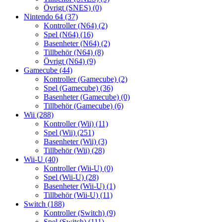
Övrigt (SNES)
(0)
Nintendo 64
(37)
Kontroller (N64)
(2)
Spel (N64)
(16)
Basenheter (N64)
(2)
Tillbehör (N64)
(8)
Övrigt (N64)
(9)
Gamecube
(44)
Kontroller (Gamecube)
(2)
Spel (Gamecube)
(36)
Basenheter (Gamecube)
(0)
Tillbehör (Gamecube)
(6)
Wii
(288)
Kontroller (Wii)
(11)
Spel (Wii)
(251)
Basenheter (Wii)
(3)
Tillbehör (Wii)
(28)
Wii-U
(40)
Kontroller (Wii-U)
(0)
Spel (Wii-U)
(28)
Basenheter (Wii-U)
(1)
Tillbehör (Wii-U)
(11)
Switch
(188)
Kontroller (Switch)
(9)
Spel (Switch)
(111)