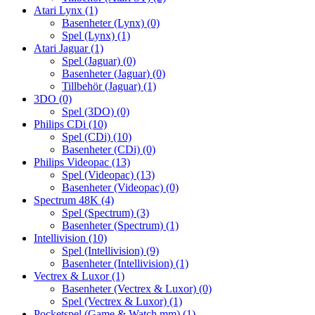
Atari Lynx
(1)
Basenheter (Lynx)
(0)
Spel (Lynx)
(1)
Atari Jaguar
(1)
Spel (Jaguar)
(0)
Basenheter (Jaguar)
(0)
Tillbehör (Jaguar)
(1)
3DO
(0)
Spel (3DO)
(0)
Philips CDi
(10)
Spel (CDi)
(10)
Basenheter (CDi)
(0)
Philips Videopac
(13)
Spel (Videopac)
(13)
Basenheter (Videopac)
(0)
Spectrum 48K
(4)
Spel (Spectrum)
(3)
Basenheter (Spectrum)
(1)
Intellivision
(10)
Spel (Intellivision)
(9)
Basenheter (Intellivision)
(1)
Vectrex & Luxor
(1)
Basenheter (Vectrex & Luxor)
(0)
Spel (Vectrex & Luxor)
(1)
Pocketspel (Game & Watch mm)
(1)