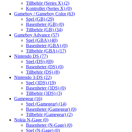
Tillbehör (Series X)
(2)
Kontroller (Series X)
(0)
Gameboy / Gameboy Color
(63)
Spel (GB)
(29)
Basenheter (GB)
(0)
Tillbehör (GB)
(34)
Gameboy Advance
(57)
Spel (GBA)
(40)
Basenheter (GBA)
(0)
Tillbehör (GBA)
(17)
Nintendo DS
(77)
Spel (DS)
(69)
Basenheter (DS)
(0)
Tillbehör (DS)
(8)
Nintendo 3-DS
(22)
Spel (3DS)
(19)
Basenheter (3DS)
(0)
Tillbehör (3DS)
(3)
Gamegear
(16)
Spel (Gamegear)
(14)
Basenheter (Gamegear)
(0)
Tillbehör (Gamegear)
(2)
Nokia N-Gage
(0)
Basenheter (N-Gage)
(0)
Spel (N-Gage)
(0)