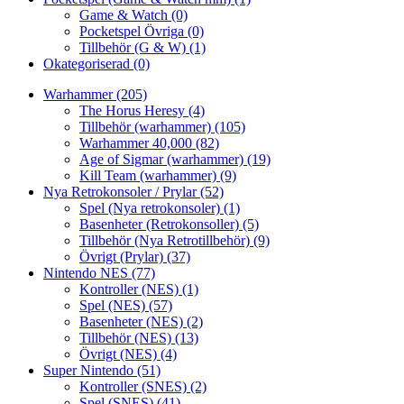
Game & Watch
(0)
Pocketspel Övriga
(0)
Tillbehör (G & W)
(1)
Okategoriserad
(0)
Warhammer
(205)
The Horus Heresy
(4)
Tillbehör (warhammer)
(105)
Warhammer 40,000
(82)
Age of Sigmar (warhammer)
(19)
Kill Team (warhammer)
(9)
Nya Retrokonsoler / Prylar
(52)
Spel (Nya retrokonsoler)
(1)
Basenheter (Retrokonsoller)
(5)
Tillbehör (Nya Retrotillbehör)
(9)
Övrigt (Prylar)
(37)
Nintendo NES
(77)
Kontroller (NES)
(1)
Spel (NES)
(57)
Basenheter (NES)
(2)
Tillbehör (NES)
(13)
Övrigt (NES)
(4)
Super Nintendo
(51)
Kontroller (SNES)
(2)
Spel (SNES)
(41)