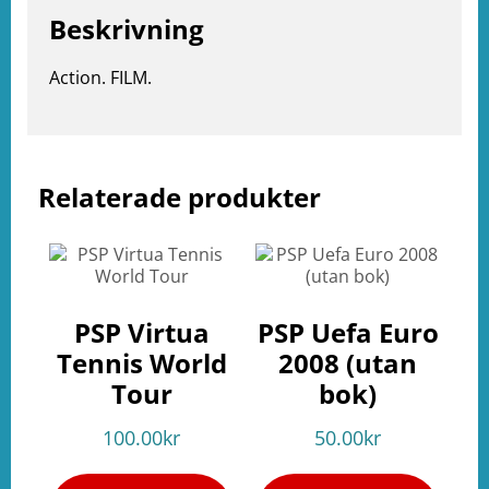
Beskrivning
Action. FILM.
Relaterade produkter
e
ation
PSP Virtua
PSP Uefa Euro
Tennis World
2008 (utan
Tour
bok)
100.00
kr
50.00
kr