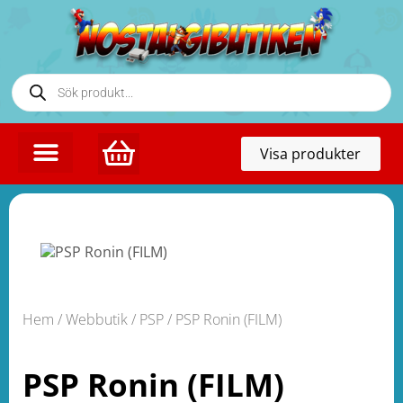
Toggl
Visa produkter
naviga
Hem
/
Webbutik
/
PSP
/ PSP Ronin (FILM)
PSP Ronin (FILM)