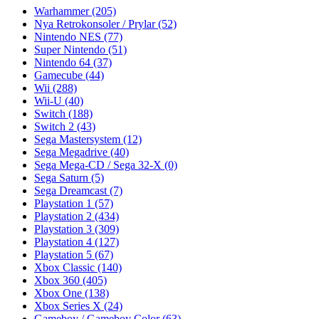
Warhammer
(205)
Nya Retrokonsoler / Prylar
(52)
Nintendo NES
(77)
Super Nintendo
(51)
Nintendo 64
(37)
Gamecube
(44)
Wii
(288)
Wii-U
(40)
Switch
(188)
Switch 2
(43)
Sega Mastersystem
(12)
Sega Megadrive
(40)
Sega Mega-CD / Sega 32-X
(0)
Sega Saturn
(5)
Sega Dreamcast
(7)
Playstation 1
(57)
Playstation 2
(434)
Playstation 3
(309)
Playstation 4
(127)
Playstation 5
(67)
Xbox Classic
(140)
Xbox 360
(405)
Xbox One
(138)
Xbox Series X
(24)
Gameboy / Gameboy Color
(63)