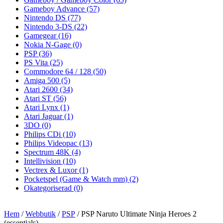
Gameboy Advance
(57)
Nintendo DS
(77)
Nintendo 3-DS
(22)
Gamegear
(16)
Nokia N-Gage
(0)
PSP
(36)
PS Vita
(25)
Commodore 64 / 128
(50)
Amiga 500
(5)
Atari 2600
(34)
Atari ST
(56)
Atari Lynx
(1)
Atari Jaguar
(1)
3DO
(0)
Philips CDi
(10)
Philips Videopac
(13)
Spectrum 48K
(4)
Intellivision
(10)
Vectrex & Luxor
(1)
Pocketspel (Game & Watch mm)
(2)
Okategoriserad
(0)
Hem
/
Webbutik
/
PSP
/ PSP Naruto Ultimate Ninja Heroes 2
(essentials)