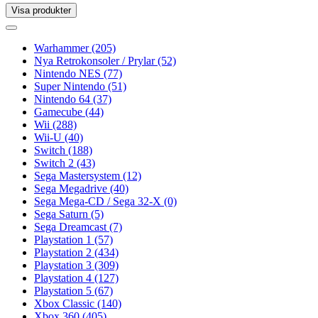
Visa produkter
Toggle
navigation
Toggle
navigation
Warhammer
(205)
Nya Retrokonsoler / Prylar
(52)
Nintendo NES
(77)
Super Nintendo
(51)
Nintendo 64
(37)
Gamecube
(44)
Wii
(288)
Wii-U
(40)
Switch
(188)
Switch 2
(43)
Sega Mastersystem
(12)
Sega Megadrive
(40)
Sega Mega-CD / Sega 32-X
(0)
Sega Saturn
(5)
Sega Dreamcast
(7)
Playstation 1
(57)
Playstation 2
(434)
Playstation 3
(309)
Playstation 4
(127)
Playstation 5
(67)
Xbox Classic
(140)
Xbox 360
(405)