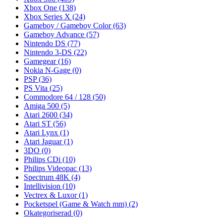
Xbox One
(138)
Xbox Series X
(24)
Gameboy / Gameboy Color
(63)
Gameboy Advance
(57)
Nintendo DS
(77)
Nintendo 3-DS
(22)
Gamegear
(16)
Nokia N-Gage
(0)
PSP
(36)
PS Vita
(25)
Commodore 64 / 128
(50)
Amiga 500
(5)
Atari 2600
(34)
Atari ST
(56)
Atari Lynx
(1)
Atari Jaguar
(1)
3DO
(0)
Philips CDi
(10)
Philips Videopac
(13)
Spectrum 48K
(4)
Intellivision
(10)
Vectrex & Luxor
(1)
Pocketspel (Game & Watch mm)
(2)
Okategoriserad
(0)