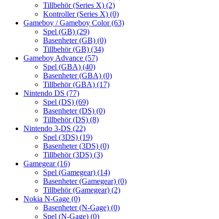
Tillbehör (Series X)
(2)
Kontroller (Series X)
(0)
Gameboy / Gameboy Color
(63)
Spel (GB)
(29)
Basenheter (GB)
(0)
Tillbehör (GB)
(34)
Gameboy Advance
(57)
Spel (GBA)
(40)
Basenheter (GBA)
(0)
Tillbehör (GBA)
(17)
Nintendo DS
(77)
Spel (DS)
(69)
Basenheter (DS)
(0)
Tillbehör (DS)
(8)
Nintendo 3-DS
(22)
Spel (3DS)
(19)
Basenheter (3DS)
(0)
Tillbehör (3DS)
(3)
Gamegear
(16)
Spel (Gamegear)
(14)
Basenheter (Gamegear)
(0)
Tillbehör (Gamegear)
(2)
Nokia N-Gage
(0)
Basenheter (N-Gage)
(0)
Spel (N-Gage)
(0)