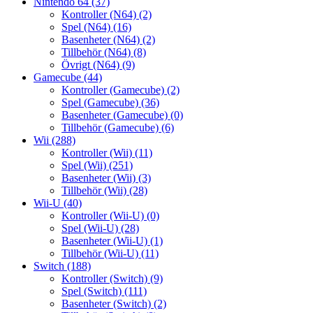
Nintendo 64
(37)
Kontroller (N64)
(2)
Spel (N64)
(16)
Basenheter (N64)
(2)
Tillbehör (N64)
(8)
Övrigt (N64)
(9)
Gamecube
(44)
Kontroller (Gamecube)
(2)
Spel (Gamecube)
(36)
Basenheter (Gamecube)
(0)
Tillbehör (Gamecube)
(6)
Wii
(288)
Kontroller (Wii)
(11)
Spel (Wii)
(251)
Basenheter (Wii)
(3)
Tillbehör (Wii)
(28)
Wii-U
(40)
Kontroller (Wii-U)
(0)
Spel (Wii-U)
(28)
Basenheter (Wii-U)
(1)
Tillbehör (Wii-U)
(11)
Switch
(188)
Kontroller (Switch)
(9)
Spel (Switch)
(111)
Basenheter (Switch)
(2)