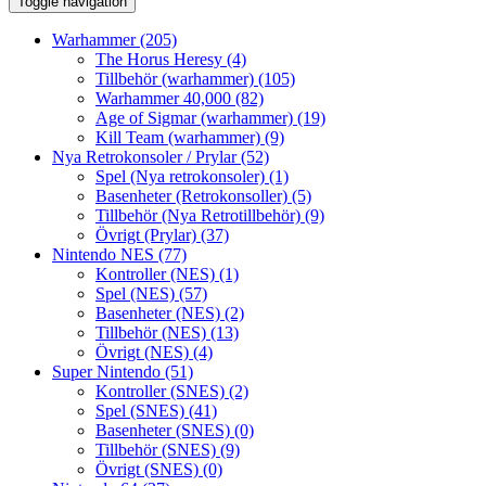
Toggle navigation
Warhammer
(205)
The Horus Heresy
(4)
Tillbehör (warhammer)
(105)
Warhammer 40,000
(82)
Age of Sigmar (warhammer)
(19)
Kill Team (warhammer)
(9)
Nya Retrokonsoler / Prylar
(52)
Spel (Nya retrokonsoler)
(1)
Basenheter (Retrokonsoller)
(5)
Tillbehör (Nya Retrotillbehör)
(9)
Övrigt (Prylar)
(37)
Nintendo NES
(77)
Kontroller (NES)
(1)
Spel (NES)
(57)
Basenheter (NES)
(2)
Tillbehör (NES)
(13)
Övrigt (NES)
(4)
Super Nintendo
(51)
Kontroller (SNES)
(2)
Spel (SNES)
(41)
Basenheter (SNES)
(0)
Tillbehör (SNES)
(9)
Övrigt (SNES)
(0)