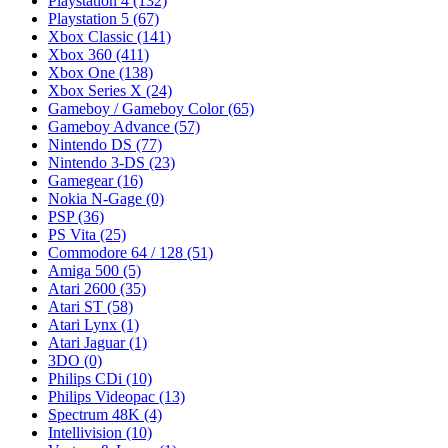
Playstation 4
(132)
Playstation 5
(67)
Xbox Classic
(141)
Xbox 360
(411)
Xbox One
(138)
Xbox Series X
(24)
Gameboy / Gameboy Color
(65)
Gameboy Advance
(57)
Nintendo DS
(77)
Nintendo 3-DS
(23)
Gamegear
(16)
Nokia N-Gage
(0)
PSP
(36)
PS Vita
(25)
Commodore 64 / 128
(51)
Amiga 500
(5)
Atari 2600
(35)
Atari ST
(58)
Atari Lynx
(1)
Atari Jaguar
(1)
3DO
(0)
Philips CDi
(10)
Philips Videopac
(13)
Spectrum 48K
(4)
Intellivision
(10)