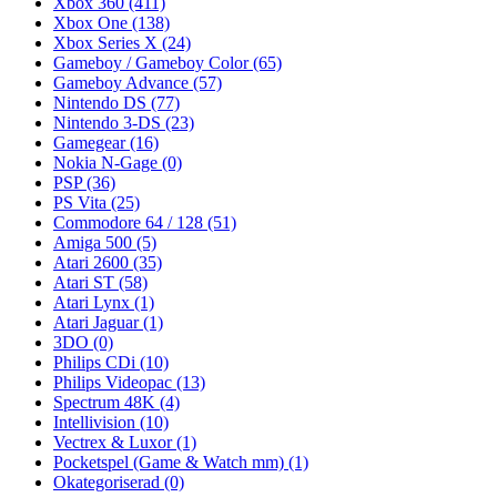
Xbox 360
(411)
Xbox One
(138)
Xbox Series X
(24)
Gameboy / Gameboy Color
(65)
Gameboy Advance
(57)
Nintendo DS
(77)
Nintendo 3-DS
(23)
Gamegear
(16)
Nokia N-Gage
(0)
PSP
(36)
PS Vita
(25)
Commodore 64 / 128
(51)
Amiga 500
(5)
Atari 2600
(35)
Atari ST
(58)
Atari Lynx
(1)
Atari Jaguar
(1)
3DO
(0)
Philips CDi
(10)
Philips Videopac
(13)
Spectrum 48K
(4)
Intellivision
(10)
Vectrex & Luxor
(1)
Pocketspel (Game & Watch mm)
(1)
Okategoriserad
(0)