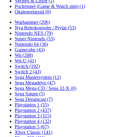
Vectrex & Luxor
(1)
Pocketspel (Game & Watch mm)
(1)
Okategoriserad
(0)
Warhammer
(206)
Nya Retrokonsoler / Prylar
(53)
Nintendo NES
(79)
Super Nintendo
(53)
Nintendo 64
(36)
Gamecube
(43)
Wii
(288)
Wii-U
(41)
Switch
(192)
Switch 2
(43)
Sega Mastersystem
(12)
Sega Megadrive
(47)
Sega Mega-CD / Sega 32-X
(0)
Sega Saturn
(5)
Sega Dreamcast
(7)
Playstation 1
(55)
Playstation 2
(437)
Playstation 3
(315)
Playstation 4
(132)
Playstation 5
(67)
Xbox Classic
(141)