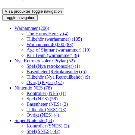
Visa produkter
Toggle navigation
Toggle navigation
Warhammer
(206)
The Horus Heresy
(4)
Tillbehör (warhammer)
(105)
Warhammer 40,000
(83)
Age of Sigmar (warhammer)
(19)
Kill Team (warhammer)
(9)
Nya Retrokonsoler / Prylar
(52)
Spel (Nya retrokonsoler)
(1)
Basenheter (Retrokonsoller)
(5)
Tillbehör (Nya Retrotillbehör)
(9)
Övrigt (Prylar)
(37)
Nintendo NES
(78)
Kontroller (NES)
(1)
Spel (NES)
(58)
Basenheter (NES)
(2)
Tillbehör (NES)
(13)
Övrigt (NES)
(4)
Super Nintendo
(53)
Kontroller (SNES)
(2)
Spel (SNES)
(42)