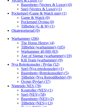
Vectrex & Luxor
(1)
Basenheter (Vectrex & Luxor)
(0)
Spel (Vectrex & Luxor)
(1)
Pocketspel (Game & Watch mm)
(1)
Game & Watch
(0)
Pocketspel Övriga
(0)
Tillbehör (G & W)
(1)
Okategoriserad
(0)
Warhammer
(206)
The Horus Heresy
(4)
Tillbehör (warhammer)
(105)
Warhammer 40,000
(83)
Age of Sigmar (warhammer)
(19)
Kill Team (warhammer)
(9)
Nya Retrokonsoler / Prylar
(52)
Spel (Nya retrokonsoler)
(1)
Basenheter (Retrokonsoller)
(5)
Tillbehör (Nya Retrotillbehör)
(9)
Övrigt (Prylar)
(37)
Nintendo NES
(78)
Kontroller (NES)
(1)
Spel (NES)
(58)
Basenheter (NES)
(2)
Tillbehör (NES)
(13)