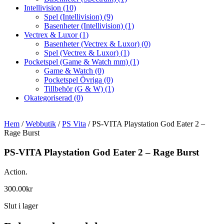
Intellivision
(10)
Spel (Intellivision)
(9)
Basenheter (Intellivision)
(1)
Vectrex & Luxor
(1)
Basenheter (Vectrex & Luxor)
(0)
Spel (Vectrex & Luxor)
(1)
Pocketspel (Game & Watch mm)
(1)
Game & Watch
(0)
Pocketspel Övriga
(0)
Tillbehör (G & W)
(1)
Okategoriserad
(0)
Hem
/
Webbutik
/
PS Vita
/ PS-VITA Playstation God Eater 2 –
Rage Burst
PS-VITA Playstation God Eater 2 – Rage Burst
Action.
300.00
kr
Slut i lager