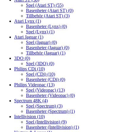
Spel (Atari ST)
(55)
Basenheter (Atari ST)
(0)
Tillbehör (Atari ST)
(3)
Atari Lynx
(1)
Basenheter (Lynx)
(0)
Spel (Lynx)
(1)
Atari Jaguar
(1)
Spel (Jaguar)
(0)
Basenheter (Jaguar)
(0)
Tillbehör (Jaguar)
(1)
3DO
(0)
Spel (3DO)
(0)
Philips CDi
(10)
Spel (CDi)
(10)
Basenheter (CDi)
(0)
Philips Videopac
(13)
Spel (Videopac)
(13)
Basenheter (Videopac)
(0)
Spectrum 48K
(4)
Spel (Spectrum)
(3)
Basenheter (Spectrum)
(1)
Intellivision
(10)
Spel (Intellivision)
(9)
Basenheter (Intellivision)
(1)