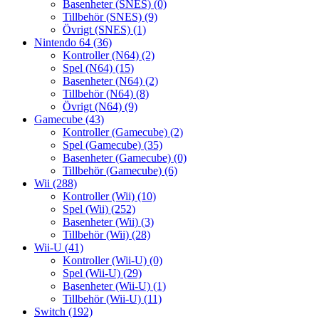
Basenheter (SNES)
(0)
Tillbehör (SNES)
(9)
Övrigt (SNES)
(1)
Nintendo 64
(36)
Kontroller (N64)
(2)
Spel (N64)
(15)
Basenheter (N64)
(2)
Tillbehör (N64)
(8)
Övrigt (N64)
(9)
Gamecube
(43)
Kontroller (Gamecube)
(2)
Spel (Gamecube)
(35)
Basenheter (Gamecube)
(0)
Tillbehör (Gamecube)
(6)
Wii
(288)
Kontroller (Wii)
(10)
Spel (Wii)
(252)
Basenheter (Wii)
(3)
Tillbehör (Wii)
(28)
Wii-U
(41)
Kontroller (Wii-U)
(0)
Spel (Wii-U)
(29)
Basenheter (Wii-U)
(1)
Tillbehör (Wii-U)
(11)
Switch
(192)