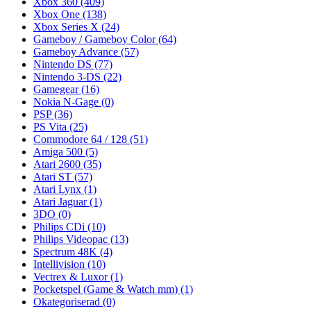
Xbox 360
(409)
Xbox One
(138)
Xbox Series X
(24)
Gameboy / Gameboy Color
(64)
Gameboy Advance
(57)
Nintendo DS
(77)
Nintendo 3-DS
(22)
Gamegear
(16)
Nokia N-Gage
(0)
PSP
(36)
PS Vita
(25)
Commodore 64 / 128
(51)
Amiga 500
(5)
Atari 2600
(35)
Atari ST
(57)
Atari Lynx
(1)
Atari Jaguar
(1)
3DO
(0)
Philips CDi
(10)
Philips Videopac
(13)
Spectrum 48K
(4)
Intellivision
(10)
Vectrex & Luxor
(1)
Pocketspel (Game & Watch mm)
(1)
Okategoriserad
(0)