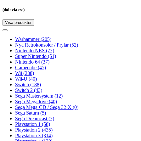
(dolt via css)
Visa produkter
Toggle
navigation
Toggle
navigation
Warhammer
(205)
Nya Retrokonsoler / Prylar
(52)
Nintendo NES
(77)
Super Nintendo
(51)
Nintendo 64
(37)
Gamecube
(45)
Wii
(288)
Wii-U
(40)
Switch
(188)
Switch 2
(43)
Sega Mastersystem
(12)
Sega Megadrive
(40)
Sega Mega-CD / Sega 32-X
(0)
Sega Saturn
(5)
Sega Dreamcast
(7)
Playstation 1
(58)
Playstation 2
(435)
Playstation 3
(314)