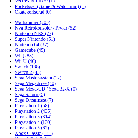
Vectrex & Luxor
(1)
Pocketspel (Game & Watch mm)
(1)
Okategoriserad
(0)
Warhammer
(205)
Nya Retrokonsoler / Prylar
(52)
Nintendo NES
(77)
Super Nintendo
(51)
Nintendo 64
(37)
Gamecube
(45)
Wii
(288)
Wii-U
(40)
Switch
(188)
Switch 2
(43)
Sega Mastersystem
(12)
Sega Megadrive
(40)
Sega Mega-CD / Sega 32-X
(0)
Sega Saturn
(5)
Sega Dreamcast
(7)
Playstation 1
(58)
Playstation 2
(435)
Playstation 3
(314)
Playstation 4
(130)
Playstation 5
(67)
Xbox Classic
(141)