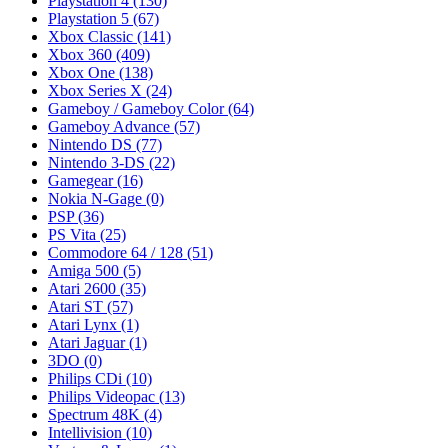
Playstation 4
(130)
Playstation 5
(67)
Xbox Classic
(141)
Xbox 360
(409)
Xbox One
(138)
Xbox Series X
(24)
Gameboy / Gameboy Color
(64)
Gameboy Advance
(57)
Nintendo DS
(77)
Nintendo 3-DS
(22)
Gamegear
(16)
Nokia N-Gage
(0)
PSP
(36)
PS Vita
(25)
Commodore 64 / 128
(51)
Amiga 500
(5)
Atari 2600
(35)
Atari ST
(57)
Atari Lynx
(1)
Atari Jaguar
(1)
3DO
(0)
Philips CDi
(10)
Philips Videopac
(13)
Spectrum 48K
(4)
Intellivision
(10)