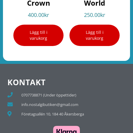
Crown
World
400.00
kr
250.00
kr
Lägg till i
Lägg till i
varukorg
varukorg
KONTAKT
0707738871 (Under öppettider)
info.nostalgibutiken@gmail.com
Företagsallén 10, 184 40 Åkersberga