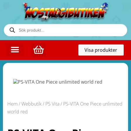
Toggl
Visa produkter
naviga
Hem
/
Webbutik
/
PS Vita
/ PS-VITA One Piece unlimited
world red