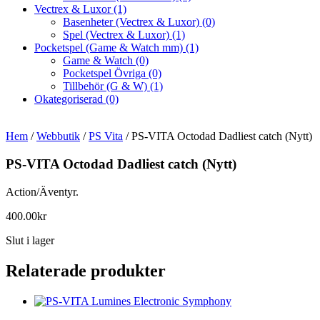
Vectrex & Luxor
(1)
Basenheter (Vectrex & Luxor)
(0)
Spel (Vectrex & Luxor)
(1)
Pocketspel (Game & Watch mm)
(1)
Game & Watch
(0)
Pocketspel Övriga
(0)
Tillbehör (G & W)
(1)
Okategoriserad
(0)
Hem
/
Webbutik
/
PS Vita
/ PS-VITA Octodad Dadliest catch (Nytt)
PS-VITA Octodad Dadliest catch (Nytt)
Action/Äventyr.
400.00
kr
Slut i lager
Relaterade produkter