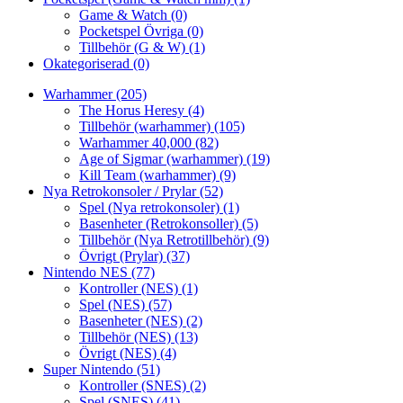
Game & Watch
(0)
Pocketspel Övriga
(0)
Tillbehör (G & W)
(1)
Okategoriserad
(0)
Warhammer
(205)
The Horus Heresy
(4)
Tillbehör (warhammer)
(105)
Warhammer 40,000
(82)
Age of Sigmar (warhammer)
(19)
Kill Team (warhammer)
(9)
Nya Retrokonsoler / Prylar
(52)
Spel (Nya retrokonsoler)
(1)
Basenheter (Retrokonsoller)
(5)
Tillbehör (Nya Retrotillbehör)
(9)
Övrigt (Prylar)
(37)
Nintendo NES
(77)
Kontroller (NES)
(1)
Spel (NES)
(57)
Basenheter (NES)
(2)
Tillbehör (NES)
(13)
Övrigt (NES)
(4)
Super Nintendo
(51)
Kontroller (SNES)
(2)
Spel (SNES)
(41)