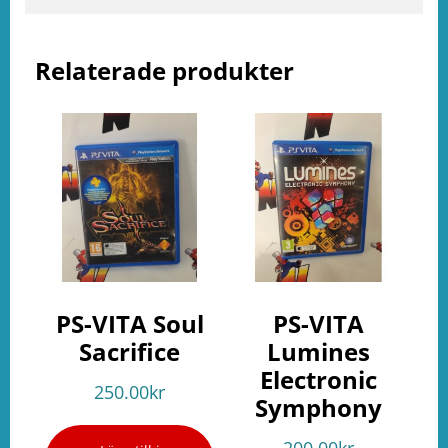
e
ation
Relaterade produkter
PS-VITA Soul
PS-VITA
Sacrifice
Lumines
Electronic
250.00
kr
Symphony
200.00
kr