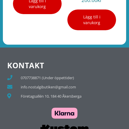
Lägg till i
varukorg
Lägg till i
varukorg
KONTAKT
0707738871 (Under öppettider)
info.nostalgibutiken@gmail.com
Företagsallén 10, 184 40 Åkersberga