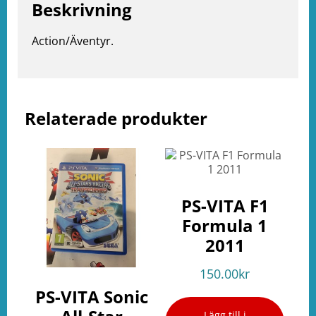
Beskrivning
Action/Äventyr.
e
ation
Relaterade produkter
PS-VITA F1
Formula 1
2011
150.00
kr
PS-VITA Sonic
Lägg till i