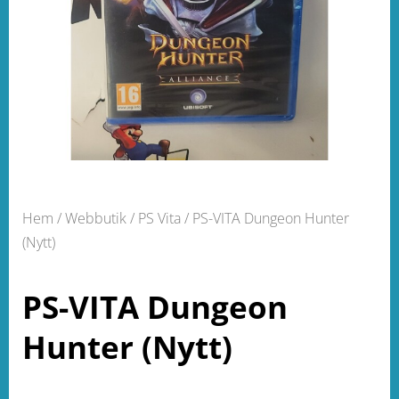
Hem
/
Webbutik
/
PS Vita
/ PS-VITA Dungeon Hunter
(Nytt)
PS-VITA Dungeon
Hunter (Nytt)