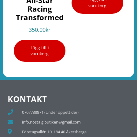
All-Star
varukorg
Racing
Transformed
350.00
kr
Lägg till i
varukorg
KONTAKT
0707738871 (Under öppettider)
info.nostalgibutiken@gmail.com
Företagsallén 10, 184 40 Åkersberga