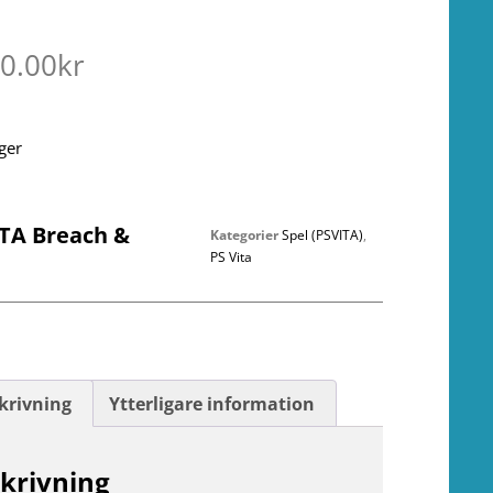
00.00
kr
ager
ITA Breach &
Kategorier
Spel (PSVITA)
,
r
PS Vita
krivning
Ytterligare information
krivning