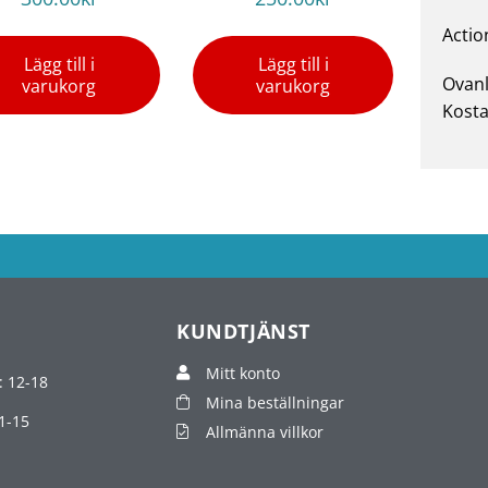
Actio
Lägg till i
Lägg till i
Ovanl
varukorg
varukorg
Kosta
KUNDTJÄNST
Mitt konto
: 12-18
Mina beställningar
1-15
Allmänna villkor