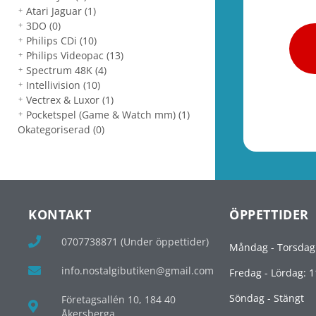
Atari Jaguar
(1)
3DO
(0)
Philips CDi
(10)
Philips Videopac
(13)
Spectrum 48K
(4)
Intellivision
(10)
Vectrex & Luxor
(1)
Pocketspel (Game & Watch mm)
(1)
Okategoriserad
(0)
KONTAKT
ÖPPETTIDER
0707738871 (Under öppettider)
Måndag - Torsdag
info.nostalgibutiken@gmail.com
Fredag - Lördag: 1
Söndag - Stängt
Företagsallén 10, 184 40
Åkersberga