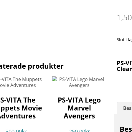
1,5
Slut i l
PS-V
aterade produkter
Clea
S-VITA The
PS-VITA Lego
ppets Movie
Marvel
Bes
Adventures
Avengers
Bes
300.00
kr
250.00
kr