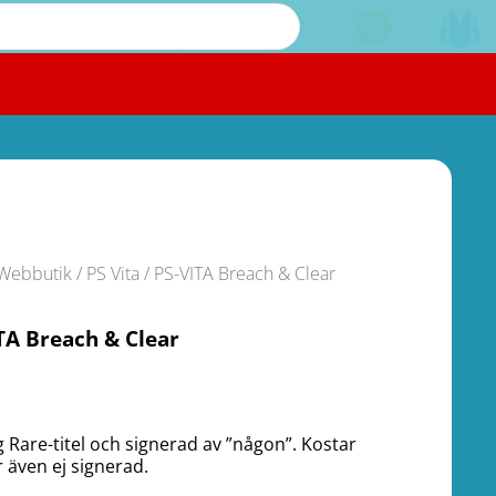
Webbutik
/
PS Vita
/ PS-VITA Breach & Clear
TA Breach & Clear
.
g Rare-titel och signerad av ”någon”. Kostar
r även ej signerad.