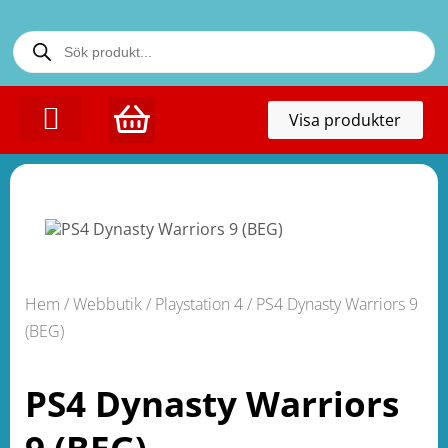
Toggl
Visa produkter
naviga
Hem
/
Webbutik
/
Playstation 4
/ PS4 Dynasty Warriors 9
(BEG)
PS4 Dynasty Warriors