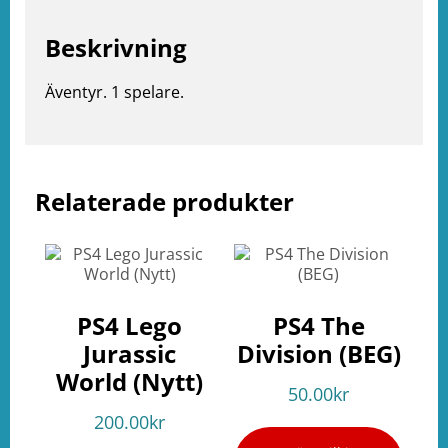
Beskrivning
Äventyr. 1 spelare.
Relaterade produkter
e
ation
PS4 Lego
PS4 The
Jurassic
Division (BEG)
World (Nytt)
50.00
kr
200.00
kr