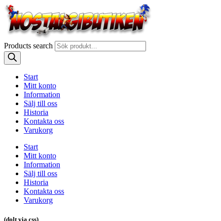
Products search
Start
Mitt konto
Information
Sälj till oss
Historia
Kontakta oss
Varukorg
Start
Mitt konto
Information
Sälj till oss
Historia
Kontakta oss
Varukorg
(dolt via css)