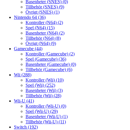
Basenheter (SNES)
(0)
Tillbehör (SNES)
(9)
Övrigt (SNES)
(1)
Nintendo 64
(36)
Kontroller (N64)
(2)
Spel (N64)
(15)
Basenheter (N64)
(2)
Tillbehör (N64)
(8)
Övrigt (N64)
(9)
Gamecube
(44)
Kontroller (Gamecube)
(2)
Spel (Gamecube)
(36)
Basenheter (Gamecube)
(0)
Tillbehör (Gamecube)
(6)
Wii
(288)
Kontroller (Wii)
(10)
Spel (Wii)
(252)
Basenheter (Wii)
(3)
Tillbehör (Wii)
(28)
Wii-U
(41)
Kontroller (Wii-U)
(0)
Spel (Wii-U)
(29)
Basenheter (Wii-U)
(1)
Tillbehör (Wii-U)
(11)
Switch
(192)