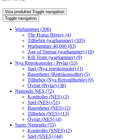
Visa produkter
Toggle navigation
Toggle navigation
Warhammer
(206)
The Horus Heresy
(4)
Tillbehör (warhammer)
(105)
Warhammer 40,000
(83)
Age of Sigmar (warhammer)
(19)
Kill Team (warhammer)
(9)
Nya Retrokonsoler / Prylar
(53)
Spel (Nya retrokonsoler)
(1)
Basenheter (Retrokonsoller)
(5)
Tillbehör (Nya Retrotillbehör)
(9)
Övrigt (Prylar)
(38)
Nintendo NES
(72)
Kontroller (NES)
(2)
Spel (NES)
(51)
Basenheter (NES)
(2)
Tillbehör (NES)
(13)
Övrigt (NES)
(4)
Super Nintendo
(55)
Kontroller (SNES)
(2)
Spel (SNES)
(44)