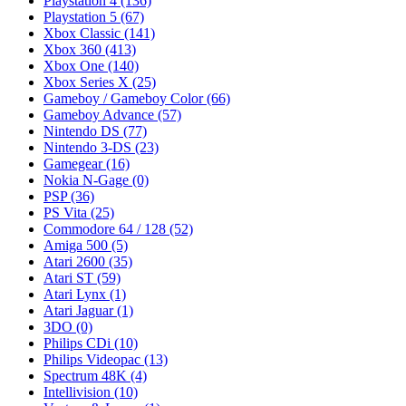
Playstation 4
(136)
Playstation 5
(67)
Xbox Classic
(141)
Xbox 360
(413)
Xbox One
(140)
Xbox Series X
(25)
Gameboy / Gameboy Color
(66)
Gameboy Advance
(57)
Nintendo DS
(77)
Nintendo 3-DS
(23)
Gamegear
(16)
Nokia N-Gage
(0)
PSP
(36)
PS Vita
(25)
Commodore 64 / 128
(52)
Amiga 500
(5)
Atari 2600
(35)
Atari ST
(59)
Atari Lynx
(1)
Atari Jaguar
(1)
3DO
(0)
Philips CDi
(10)
Philips Videopac
(13)
Spectrum 48K
(4)
Intellivision
(10)