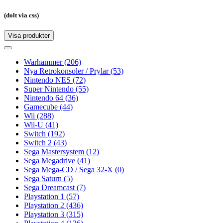
(dolt via css)
Visa produkter
Toggle
navigation
Toggle
navigation
Warhammer
(206)
Nya Retrokonsoler / Prylar
(53)
Nintendo NES
(72)
Super Nintendo
(55)
Nintendo 64
(36)
Gamecube
(44)
Wii
(288)
Wii-U
(41)
Switch
(192)
Switch 2
(43)
Sega Mastersystem
(12)
Sega Megadrive
(41)
Sega Mega-CD / Sega 32-X
(0)
Sega Saturn
(5)
Sega Dreamcast
(7)
Playstation 1
(57)
Playstation 2
(436)
Playstation 3
(315)