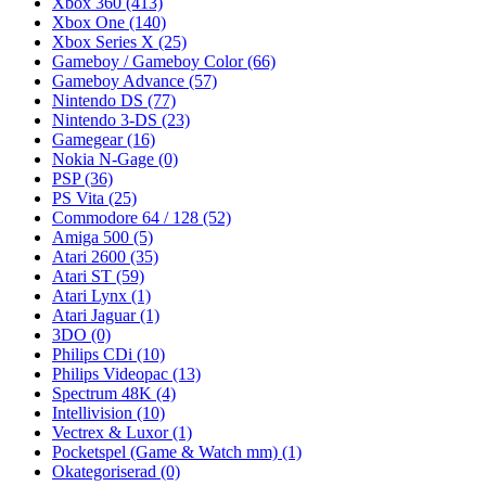
Xbox 360
(413)
Xbox One
(140)
Xbox Series X
(25)
Gameboy / Gameboy Color
(66)
Gameboy Advance
(57)
Nintendo DS
(77)
Nintendo 3-DS
(23)
Gamegear
(16)
Nokia N-Gage
(0)
PSP
(36)
PS Vita
(25)
Commodore 64 / 128
(52)
Amiga 500
(5)
Atari 2600
(35)
Atari ST
(59)
Atari Lynx
(1)
Atari Jaguar
(1)
3DO
(0)
Philips CDi
(10)
Philips Videopac
(13)
Spectrum 48K
(4)
Intellivision
(10)
Vectrex & Luxor
(1)
Pocketspel (Game & Watch mm)
(1)
Okategoriserad
(0)