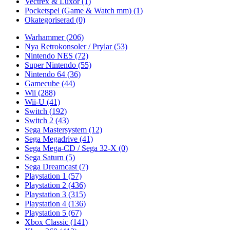
Vectrex & Luxor
(1)
Pocketspel (Game & Watch mm)
(1)
Okategoriserad
(0)
Warhammer
(206)
Nya Retrokonsoler / Prylar
(53)
Nintendo NES
(72)
Super Nintendo
(55)
Nintendo 64
(36)
Gamecube
(44)
Wii
(288)
Wii-U
(41)
Switch
(192)
Switch 2
(43)
Sega Mastersystem
(12)
Sega Megadrive
(41)
Sega Mega-CD / Sega 32-X
(0)
Sega Saturn
(5)
Sega Dreamcast
(7)
Playstation 1
(57)
Playstation 2
(436)
Playstation 3
(315)
Playstation 4
(136)
Playstation 5
(67)
Xbox Classic
(141)