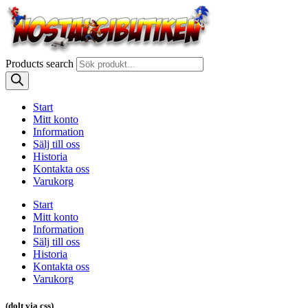
Products search
Start
Mitt konto
Information
Sälj till oss
Historia
Kontakta oss
Varukorg
Start
Mitt konto
Information
Sälj till oss
Historia
Kontakta oss
Varukorg
(dolt via css)