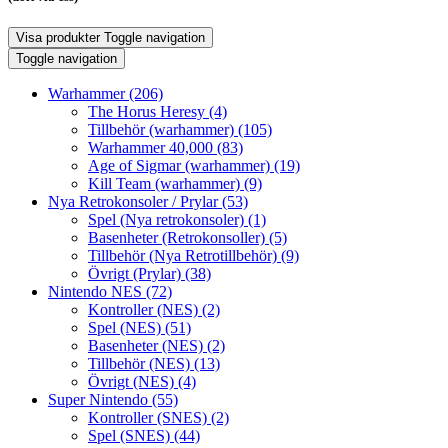
Visa produkter
Toggle navigation
Toggle navigation
Warhammer
(206)
The Horus Heresy
(4)
Tillbehör (warhammer)
(105)
Warhammer 40,000
(83)
Age of Sigmar (warhammer)
(19)
Kill Team (warhammer)
(9)
Nya Retrokonsoler / Prylar
(53)
Spel (Nya retrokonsoler)
(1)
Basenheter (Retrokonsoller)
(5)
Tillbehör (Nya Retrotillbehör)
(9)
Övrigt (Prylar)
(38)
Nintendo NES
(72)
Kontroller (NES)
(2)
Spel (NES)
(51)
Basenheter (NES)
(2)
Tillbehör (NES)
(13)
Övrigt (NES)
(4)
Super Nintendo
(55)
Kontroller (SNES)
(2)
Spel (SNES)
(44)