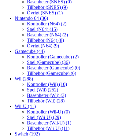
Basenheter (SNES)
(0)
Tillbehör (SNES)
(9)
Övrigt (SNES)
(1)
Nintendo 64
(36)
Kontroller (N64)
(2)
Spel (N64)
(15)
Basenheter (N64)
(2)
Tillbehör (N64)
(8)
Övrigt (N64)
(9)
Gamecube
(44)
Kontroller (Gamecube)
(2)
Spel (Gamecube)
(36)
Basenheter (Gamecube)
(0)
Tillbehör (Gamecube)
(6)
Wii
(288)
Kontroller (Wii)
(10)
Spel (Wii)
(252)
Basenheter (Wii)
(3)
Tillbehör (Wii)
(28)
Wii-U
(41)
Kontroller (Wii-U)
(0)
Spel (Wii-U)
(29)
Basenheter (Wii-U)
(1)
Tillbehör (Wii-U)
(11)
Switch
(192)