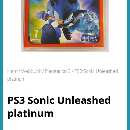
Hem
/
Webbutik
/
Playstation 3
/ PS3 Sonic Unleashed
platinum
PS3 Sonic Unleashed
platinum