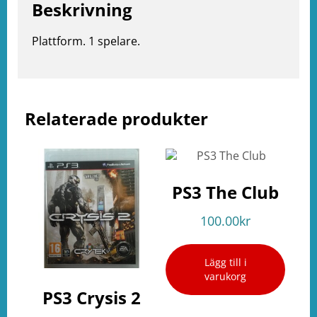
Beskrivning
e
ation
Plattform. 1 spelare.
Relaterade produkter
PS3 The Club
100.00
kr
Lägg till i
varukorg
PS3 Crysis 2