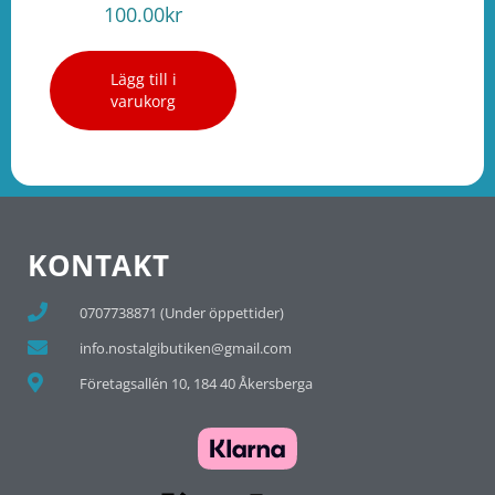
100.00
kr
Lägg till i
varukorg
KONTAKT
0707738871 (Under öppettider)
info.nostalgibutiken@gmail.com
Företagsallén 10, 184 40 Åkersberga