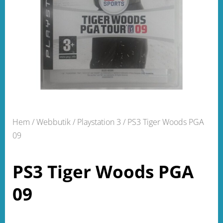
Hem
/
Webbutik
/
Playstation 3
/ PS3 Tiger Woods PGA
09
PS3 Tiger Woods PGA
09