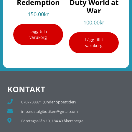
Redemption
Duty World at
War
150.00
kr
100.00
kr
Lägg till i
varukorg
Lägg till i
varukorg
KONTAKT
0707738871 (Under öppettider)
info.nostalgibutiken@gmail.com
Företagsallén 10, 184 40 Åkersberga