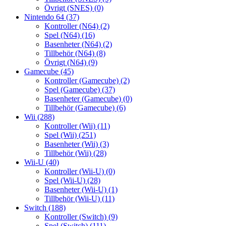
Övrigt (SNES)
(0)
Nintendo 64
(37)
Kontroller (N64)
(2)
Spel (N64)
(16)
Basenheter (N64)
(2)
Tillbehör (N64)
(8)
Övrigt (N64)
(9)
Gamecube
(45)
Kontroller (Gamecube)
(2)
Spel (Gamecube)
(37)
Basenheter (Gamecube)
(0)
Tillbehör (Gamecube)
(6)
Wii
(288)
Kontroller (Wii)
(11)
Spel (Wii)
(251)
Basenheter (Wii)
(3)
Tillbehör (Wii)
(28)
Wii-U
(40)
Kontroller (Wii-U)
(0)
Spel (Wii-U)
(28)
Basenheter (Wii-U)
(1)
Tillbehör (Wii-U)
(11)
Switch
(188)
Kontroller (Switch)
(9)
Spel (Switch)
(111)