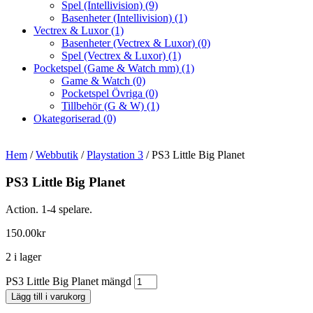
Spel (Intellivision)
(9)
Basenheter (Intellivision)
(1)
Vectrex & Luxor
(1)
Basenheter (Vectrex & Luxor)
(0)
Spel (Vectrex & Luxor)
(1)
Pocketspel (Game & Watch mm)
(1)
Game & Watch
(0)
Pocketspel Övriga
(0)
Tillbehör (G & W)
(1)
Okategoriserad
(0)
Hem
/
Webbutik
/
Playstation 3
/ PS3 Little Big Planet
PS3 Little Big Planet
Action. 1-4 spelare.
150.00
kr
2 i lager
PS3 Little Big Planet mängd
Lägg till i varukorg