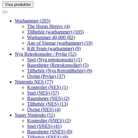
Visa produkter
Toggle
navigation
Toggle
navigation
Warhammer
(205)
The Horus Heresy
(4)
Tillbehör (warhammer)
(105)
Warhammer 40,000
(82)
Age of Sigmar (warhammer)
(19)
Kill Team (warhammer)
(9)
Nya Retrokonsoler / Prylar
(52)
Spel (Nya retrokonsoler)
(1)
Basenheter (Retrokonsoller)
(5)
Tillbehör (Nya Retrotillbehör)
(9)
Övrigt (Prylar)
(37)
Nintendo NES
(77)
Kontroller (NES)
(1)
Spel (NES)
(57)
Basenheter (NES)
(2)
Tillbehör (NES)
(13)
Övrigt (NES)
(4)
Super Nintendo
(51)
Kontroller (SNES)
(2)
Spel (SNES)
(41)
Basenheter (SNES)
(0)
Tillbehör (SNES)
(9)