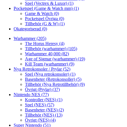
Spel (Vectrex & Luxor)
(1)
Pocketspel (Game & Watch mm)
(1)
Game & Watch
(0)
Pocketspel Övriga
(0)
Tillbehör (G & W)
(1)
Okategoriserad
(0)
Warhammer
(205)
The Horus Heresy
(4)
Tillbehör (warhammer)
(105)
Warhammer 40,000
(82)
Age of Sigmar (warhammer)
(19)
Kill Team (warhammer)
(9)
Nya Retrokonsoler / Prylar
(52)
Spel (Nya retrokonsoler)
(1)
Basenheter (Retrokonsoller)
(5)
Tillbehör (Nya Retrotillbehör)
(9)
Övrigt (Prylar)
(37)
Nintendo NES
(77)
Kontroller (NES)
(1)
Spel (NES)
(57)
Basenheter (NES)
(2)
Tillbehör (NES)
(13)
Övrigt (NES)
(4)
Super Nintendo
(51)