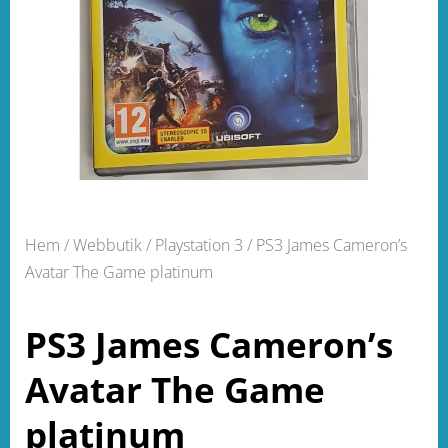
Hem
/
Webbutik
/
Playstation 3
/ PS3 James Cameron’s
Avatar The Game platinum
PS3 James Cameron’s
Avatar The Game
platinum