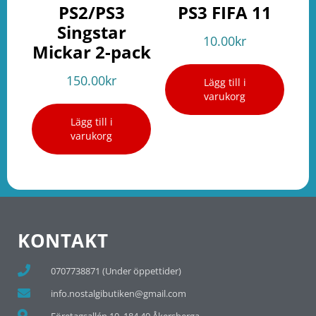
PS2/PS3
PS3 FIFA 11
Singstar
10.00
kr
Mickar 2-pack
150.00
kr
Lägg till i
varukorg
Lägg till i
varukorg
KONTAKT
0707738871 (Under öppettider)
info.nostalgibutiken@gmail.com
Företagsallén 10, 184 40 Åkersberga