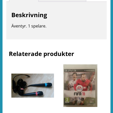
Beskrivning
e
ation
Äventyr. 1 spelare.
Relaterade produkter