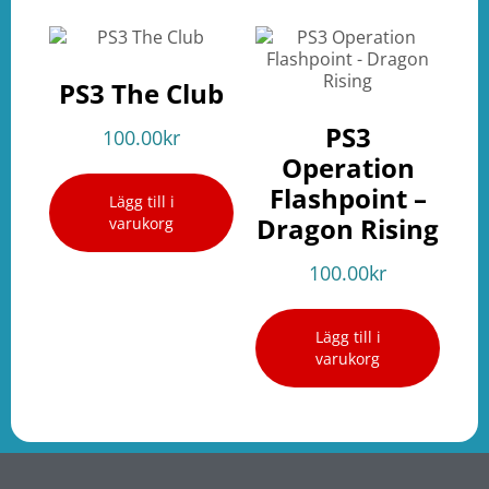
PS3 The Club
PS3
100.00
kr
Operation
Flashpoint –
Lägg till i
Dragon Rising
varukorg
100.00
kr
Lägg till i
varukorg