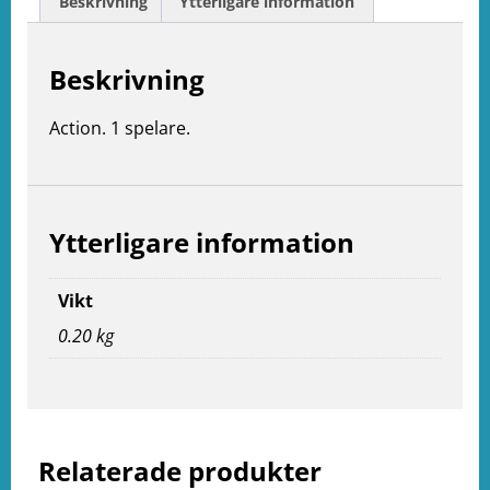
Beskrivning
Ytterligare information
Beskrivning
Action. 1 spelare.
Ytterligare information
Vikt
0.20 kg
e
ation
Relaterade produkter