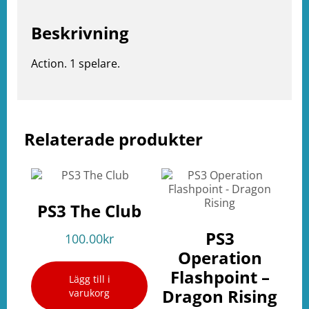
Beskrivning
Action. 1 spelare.
Relaterade produkter
e
ation
PS3 The Club
PS3
100.00
kr
Operation
Flashpoint –
Lägg till i
Dragon Rising
varukorg