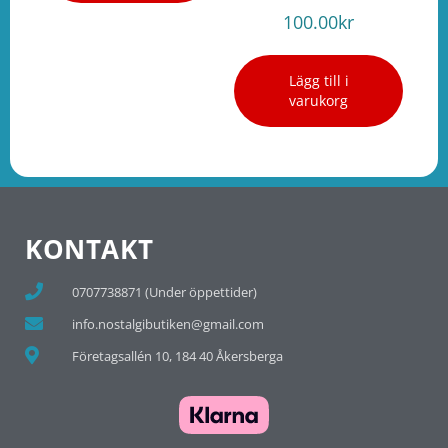
100.00
kr
Lägg till i
varukorg
KONTAKT
0707738871 (Under öppettider)
info.nostalgibutiken@gmail.com
Företagsallén 10, 184 40 Åkersberga