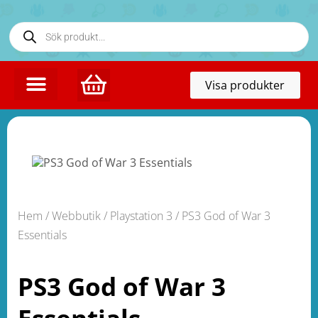
Toggl
Visa produkter
naviga
Hem
/
Webbutik
/
Playstation 3
/ PS3 God of War 3
Essentials
PS3 God of War 3