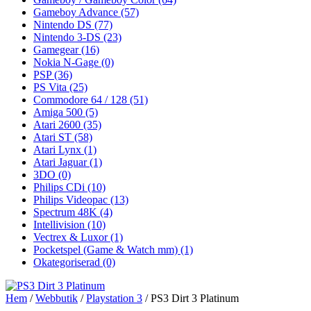
Gameboy Advance
(57)
Nintendo DS
(77)
Nintendo 3-DS
(23)
Gamegear
(16)
Nokia N-Gage
(0)
PSP
(36)
PS Vita
(25)
Commodore 64 / 128
(51)
Amiga 500
(5)
Atari 2600
(35)
Atari ST
(58)
Atari Lynx
(1)
Atari Jaguar
(1)
3DO
(0)
Philips CDi
(10)
Philips Videopac
(13)
Spectrum 48K
(4)
Intellivision
(10)
Vectrex & Luxor
(1)
Pocketspel (Game & Watch mm)
(1)
Okategoriserad
(0)
Hem
/
Webbutik
/
Playstation 3
/ PS3 Dirt 3 Platinum