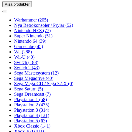
Visa produkter
Toggle
navigation
Toggle
navigation
Warhammer
(205)
Nya Retrokonsoler / Prylar
(52)
Nintendo NES
(77)
Super Nintendo
(51)
Nintendo 64
(39)
Gamecube
(45)
Wii
(288)
Wii-U
(40)
Switch
(188)
Switch 2
(43)
Sega Mastersystem
(12)
Sega Megadrive
(40)
Sega Mega-CD / Sega 32-X
(0)
Sega Saturn
(5)
Sega Dreamcast
(7)
Playstation 1
(58)
Playstation 2
(435)
Playstation 3
(314)
Playstation 4
(131)
Playstation 5
(67)
Xbox Classic
(141)
Xbox 360
(411)