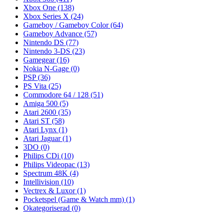
Xbox One
(138)
Xbox Series X
(24)
Gameboy / Gameboy Color
(64)
Gameboy Advance
(57)
Nintendo DS
(77)
Nintendo 3-DS
(23)
Gamegear
(16)
Nokia N-Gage
(0)
PSP
(36)
PS Vita
(25)
Commodore 64 / 128
(51)
Amiga 500
(5)
Atari 2600
(35)
Atari ST
(58)
Atari Lynx
(1)
Atari Jaguar
(1)
3DO
(0)
Philips CDi
(10)
Philips Videopac
(13)
Spectrum 48K
(4)
Intellivision
(10)
Vectrex & Luxor
(1)
Pocketspel (Game & Watch mm)
(1)
Okategoriserad
(0)