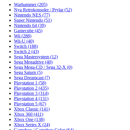
Warhammer
(205)
Nya Retrokonsoler / Prylar
(52)
Nintendo NES
(77)
Super Nintendo
(51)
Nintendo 64
(39)
Gamecube
(45)
Wii
(288)
Wii-U
(40)
Switch
(188)
Switch 2
(43)
Sega Mastersystem
(12)
Sega Megadrive
(40)
Sega Mega-CD / Sega 32-X
(0)
Sega Saturn
(5)
Sega Dreamcast
(7)
Playstation 1
(58)
Playstation 2
(435)
Playstation 3
(314)
Playstation 4
(131)
Playstation 5
(67)
Xbox Classic
(141)
Xbox 360
(411)
Xbox One
(138)
Xbox Series X
(24)
Gameboy / Gameboy Color
(64)