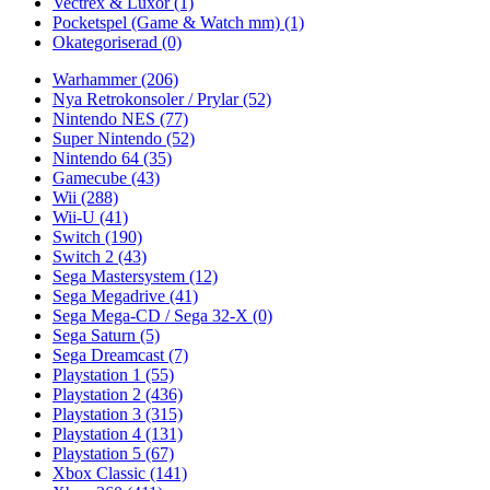
Vectrex & Luxor
(1)
Pocketspel (Game & Watch mm)
(1)
Okategoriserad
(0)
Warhammer
(206)
Nya Retrokonsoler / Prylar
(52)
Nintendo NES
(77)
Super Nintendo
(52)
Nintendo 64
(35)
Gamecube
(43)
Wii
(288)
Wii-U
(41)
Switch
(190)
Switch 2
(43)
Sega Mastersystem
(12)
Sega Megadrive
(41)
Sega Mega-CD / Sega 32-X
(0)
Sega Saturn
(5)
Sega Dreamcast
(7)
Playstation 1
(55)
Playstation 2
(436)
Playstation 3
(315)
Playstation 4
(131)
Playstation 5
(67)
Xbox Classic
(141)