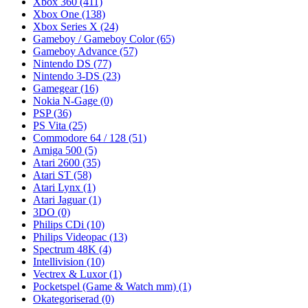
Xbox 360
(411)
Xbox One
(138)
Xbox Series X
(24)
Gameboy / Gameboy Color
(65)
Gameboy Advance
(57)
Nintendo DS
(77)
Nintendo 3-DS
(23)
Gamegear
(16)
Nokia N-Gage
(0)
PSP
(36)
PS Vita
(25)
Commodore 64 / 128
(51)
Amiga 500
(5)
Atari 2600
(35)
Atari ST
(58)
Atari Lynx
(1)
Atari Jaguar
(1)
3DO
(0)
Philips CDi
(10)
Philips Videopac
(13)
Spectrum 48K
(4)
Intellivision
(10)
Vectrex & Luxor
(1)
Pocketspel (Game & Watch mm)
(1)
Okategoriserad
(0)