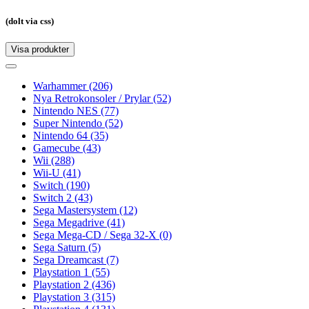
(dolt via css)
Visa produkter
Toggle
navigation
Toggle
navigation
Warhammer
(206)
Nya Retrokonsoler / Prylar
(52)
Nintendo NES
(77)
Super Nintendo
(52)
Nintendo 64
(35)
Gamecube
(43)
Wii
(288)
Wii-U
(41)
Switch
(190)
Switch 2
(43)
Sega Mastersystem
(12)
Sega Megadrive
(41)
Sega Mega-CD / Sega 32-X
(0)
Sega Saturn
(5)
Sega Dreamcast
(7)
Playstation 1
(55)
Playstation 2
(436)
Playstation 3
(315)