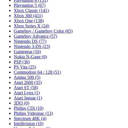
Playstation 4
(131)
Playstation 5
(67)
Xbox Classic
(141)
Xbox 360
(411)
Xbox One
(138)
Xbox Series X
(24)
Gameboy / Gameboy Color
(65)
Gameboy Advance
(57)
Nintendo DS
(77)
Nintendo 3-DS
(23)
Gamegear
(16)
Nokia N-Gage
(0)
PSP
(36)
PS Vita
(25)
Commodore 64 / 128
(51)
Amiga 500
(5)
Atari 2600
(35)
Atari ST
(58)
Atari Lynx
(1)
Atari Jaguar
(1)
3DO
(0)
Philips CDi
(10)
Philips Videopac
(13)
Spectrum 48K
(4)
Intellivision
(10)