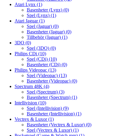
Atari Lynx
(1)
Basenheter (Lynx)
(0)
Spel (Lynx)
(1)
Atari Jaguar
(1)
Spel (Jaguar)
(0)
Basenheter (Jaguar)
(0)
Tillbehör (Jaguar)
(1)
3DO
(0)
Spel (3DO)
(0)
Philips CDi
(10)
Spel (CDi)
(10)
Basenheter (CDi)
(0)
Philips Videopac
(13)
Spel (Videopac)
(13)
Basenheter (Videopac)
(0)
Spectrum 48K
(4)
Spel (Spectrum)
(3)
Basenheter (Spectrum)
(1)
Intellivision
(10)
Spel (Intellivision)
(9)
Basenheter (Intellivision)
(1)
Vectrex & Luxor
(1)
Basenheter (Vectrex & Luxor)
(0)
Spel (Vectrex & Luxor)
(1)
Pocketspel (Game & Watch mm)
(1)