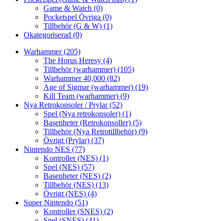
Game & Watch
(0)
Pocketspel Övriga
(0)
Tillbehör (G & W)
(1)
Okategoriserad
(0)
Warhammer
(205)
The Horus Heresy
(4)
Tillbehör (warhammer)
(105)
Warhammer 40,000
(82)
Age of Sigmar (warhammer)
(19)
Kill Team (warhammer)
(9)
Nya Retrokonsoler / Prylar
(52)
Spel (Nya retrokonsoler)
(1)
Basenheter (Retrokonsoller)
(5)
Tillbehör (Nya Retrotillbehör)
(9)
Övrigt (Prylar)
(37)
Nintendo NES
(77)
Kontroller (NES)
(1)
Spel (NES)
(57)
Basenheter (NES)
(2)
Tillbehör (NES)
(13)
Övrigt (NES)
(4)
Super Nintendo
(51)
Kontroller (SNES)
(2)
Spel (SNES)
(41)