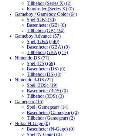
Tillbehör (Series X)
(2)
Kontroller (Series X)
(0)
Gameboy / Gameboy Color
(64)
Spel (GB)
(30)
Basenheter (GB)
(0)
Tillbehör (GB)
(34)
Gameboy Advance
(57)
Spel (GBA)
(40)
Basenheter (GBA)
(0)
Tillbehör (GBA)
(17)
Nintendo DS
(77)
Spel (DS)
(69)
Basenheter (DS)
(0)
Tillbehör (DS)
(8)
Nintendo 3-DS
(22)
Spel (3DS)
(19)
Basenheter (3DS)
(0)
Tillbehör (3DS)
(3)
Gamegear
(16)
Spel (Gamegear)
(14)
Basenheter (Gamegear)
(0)
Tillbehör (Gamegear)
(2)
Nokia N-Gage
(0)
Basenheter (N-Gage)
(0)
Spel (N-Gage)
(0)