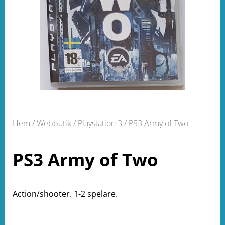
Hem
/
Webbutik
/
Playstation 3
/ PS3 Army of Two
PS3 Army of Two
Action/shooter. 1-2 spelare.