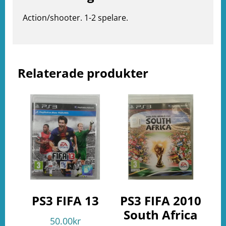
e
Action/shooter. 1-2 spelare.
ation
Relaterade produkter
PS3 FIFA 13
PS3 FIFA 2010
South Africa
50.00
kr