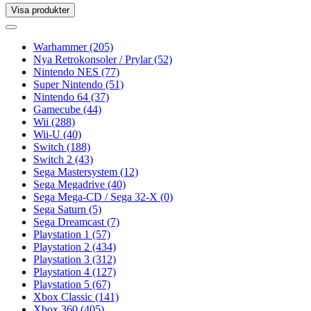
Visa produkter
Toggle
navigation
Toggle
navigation
Warhammer
(205)
Nya Retrokonsoler / Prylar
(52)
Nintendo NES
(77)
Super Nintendo
(51)
Nintendo 64
(37)
Gamecube
(44)
Wii
(288)
Wii-U
(40)
Switch
(188)
Switch 2
(43)
Sega Mastersystem
(12)
Sega Megadrive
(40)
Sega Mega-CD / Sega 32-X
(0)
Sega Saturn
(5)
Sega Dreamcast
(7)
Playstation 1
(57)
Playstation 2
(434)
Playstation 3
(312)
Playstation 4
(127)
Playstation 5
(67)
Xbox Classic
(141)
Xbox 360
(405)