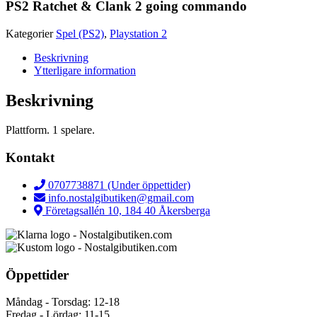
PS2 Ratchet & Clank 2 going commando
Kategorier
Spel (PS2)
,
Playstation 2
Beskrivning
Ytterligare information
Beskrivning
Plattform. 1 spelare.
Kontakt
0707738871 (Under öppettider)
info.nostalgibutiken@gmail.com
Företagsallén 10, 184 40 Åkersberga
Öppettider
Måndag - Torsdag: 12-18
Fredag - Lördag: 11-15