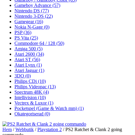
Gameboy Advance
(57)
Nintendo DS
(77)
Nintendo 3-DS
(22)
Gamegear
(16)
Nokia N-Gage
(0)
PSP
(36)
PS Vita
(25)
Commodore 64 / 128
(50)
Amiga 500
(5)
Atari 2600
(34)
Atari ST
(56)
Atari Lynx
(1)
Atari Jaguar
(1)
3DO
(0)
Philips CDi
(10)
Philips Videopac
(13)
Spectrum 48K
(4)
Intellivision
(10)
Vectrex & Luxor
(1)
Pocketspel (Game & Watch mm)
(1)
Okategoriserad
(0)
Hem
/
Webbutik
/
Playstation 2
/ PS2 Ratchet & Clank 2 going
commando