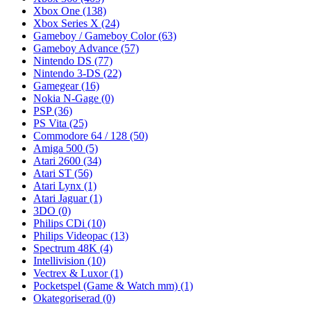
Xbox One
(138)
Xbox Series X
(24)
Gameboy / Gameboy Color
(63)
Gameboy Advance
(57)
Nintendo DS
(77)
Nintendo 3-DS
(22)
Gamegear
(16)
Nokia N-Gage
(0)
PSP
(36)
PS Vita
(25)
Commodore 64 / 128
(50)
Amiga 500
(5)
Atari 2600
(34)
Atari ST
(56)
Atari Lynx
(1)
Atari Jaguar
(1)
3DO
(0)
Philips CDi
(10)
Philips Videopac
(13)
Spectrum 48K
(4)
Intellivision
(10)
Vectrex & Luxor
(1)
Pocketspel (Game & Watch mm)
(1)
Okategoriserad
(0)