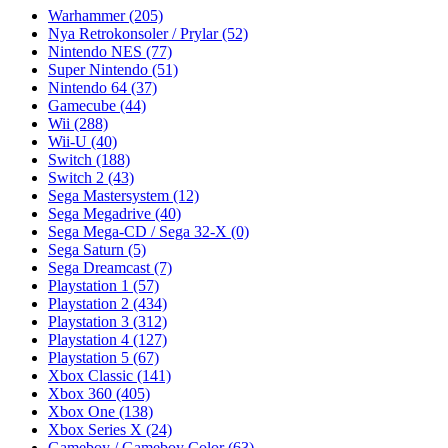
Warhammer
(205)
Nya Retrokonsoler / Prylar
(52)
Nintendo NES
(77)
Super Nintendo
(51)
Nintendo 64
(37)
Gamecube
(44)
Wii
(288)
Wii-U
(40)
Switch
(188)
Switch 2
(43)
Sega Mastersystem
(12)
Sega Megadrive
(40)
Sega Mega-CD / Sega 32-X
(0)
Sega Saturn
(5)
Sega Dreamcast
(7)
Playstation 1
(57)
Playstation 2
(434)
Playstation 3
(312)
Playstation 4
(127)
Playstation 5
(67)
Xbox Classic
(141)
Xbox 360
(405)
Xbox One
(138)
Xbox Series X
(24)
Gameboy / Gameboy Color
(63)