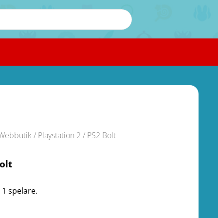
Webbutik
/
Playstation 2
/ PS2 Bolt
olt
 1 spelare.