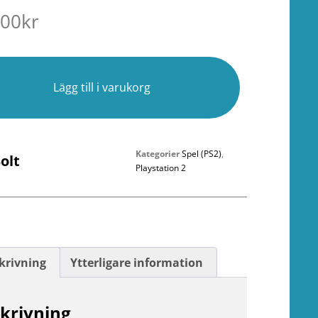
.00
kr
r
Lägg till i varukorg
Kategorier
Spel (PS2)
,
olt
Playstation 2
krivning
Ytterligare information
krivning