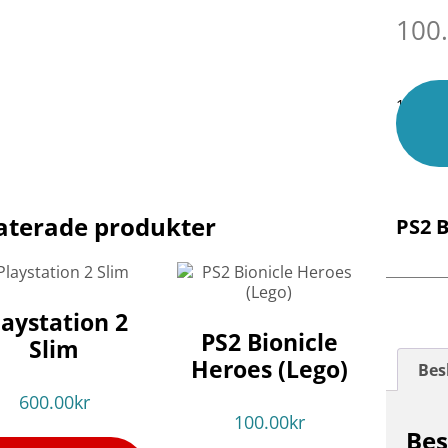
100
1 i lage
aterade produkter
PS2 B
laystation 2
PS2 Bionicle
Slim
Heroes (Lego)
Bes
600.00
kr
100.00
kr
Bes