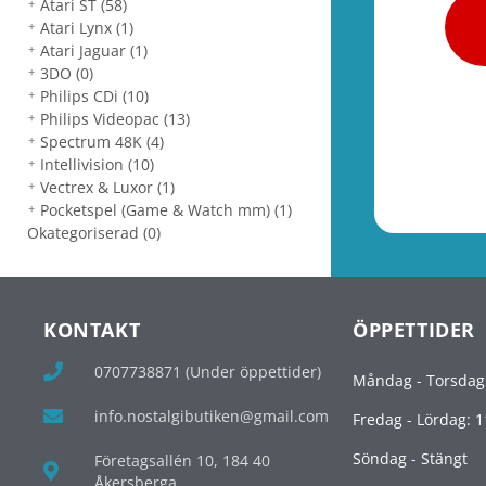
Atari ST
(58)
Atari Lynx
(1)
Atari Jaguar
(1)
3DO
(0)
Philips CDi
(10)
Philips Videopac
(13)
Spectrum 48K
(4)
Intellivision
(10)
Vectrex & Luxor
(1)
Pocketspel (Game & Watch mm)
(1)
Okategoriserad
(0)
KONTAKT
ÖPPETTIDER
0707738871 (Under öppettider)
Måndag - Torsdag
info.nostalgibutiken@gmail.com
Fredag - Lördag: 1
Söndag - Stängt
Företagsallén 10, 184 40
Åkersberga