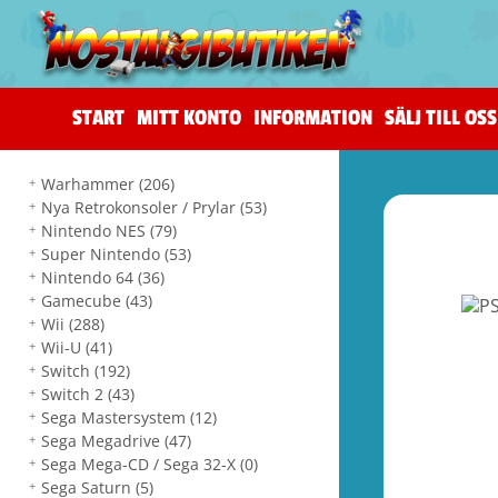
START
MITT KONTO
INFORMATION
SÄLJ TILL OSS
Warhammer
(206)
Nya Retrokonsoler / Prylar
(53)
Nintendo NES
(79)
Super Nintendo
(53)
Nintendo 64
(36)
Gamecube
(43)
Wii
(288)
Wii-U
(41)
Switch
(192)
Switch 2
(43)
Sega Mastersystem
(12)
Sega Megadrive
(47)
Sega Mega-CD / Sega 32-X
(0)
Sega Saturn
(5)