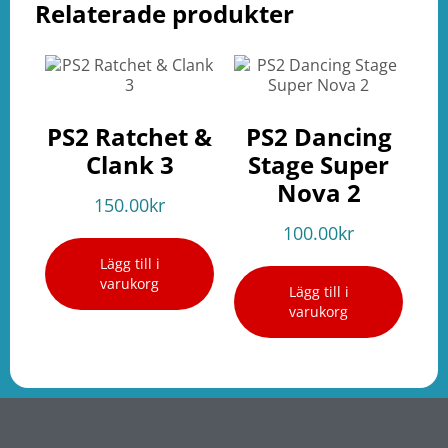
Relaterade produkter
PS2 Ratchet &
PS2 Dancing
Clank 3
Stage Super
Nova 2
150.00
kr
100.00
kr
Lägg till i
varukorg
Lägg till i
varukorg