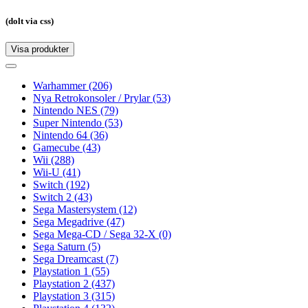
(dolt via css)
Visa produkter
Toggle
navigation
Toggle
navigation
Warhammer
(206)
Nya Retrokonsoler / Prylar
(53)
Nintendo NES
(79)
Super Nintendo
(53)
Nintendo 64
(36)
Gamecube
(43)
Wii
(288)
Wii-U
(41)
Switch
(192)
Switch 2
(43)
Sega Mastersystem
(12)
Sega Megadrive
(47)
Sega Mega-CD / Sega 32-X
(0)
Sega Saturn
(5)
Sega Dreamcast
(7)
Playstation 1
(55)
Playstation 2
(437)
Playstation 3
(315)