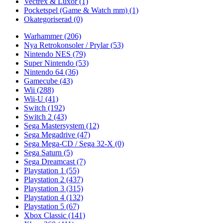
Vectrex & Luxor
(1)
Pocketspel (Game & Watch mm)
(1)
Okategoriserad
(0)
Warhammer
(206)
Nya Retrokonsoler / Prylar
(53)
Nintendo NES
(79)
Super Nintendo
(53)
Nintendo 64
(36)
Gamecube
(43)
Wii
(288)
Wii-U
(41)
Switch
(192)
Switch 2
(43)
Sega Mastersystem
(12)
Sega Megadrive
(47)
Sega Mega-CD / Sega 32-X
(0)
Sega Saturn
(5)
Sega Dreamcast
(7)
Playstation 1
(55)
Playstation 2
(437)
Playstation 3
(315)
Playstation 4
(132)
Playstation 5
(67)
Xbox Classic
(141)