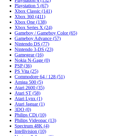
Playstation 4
(132)
Playstation 5
(67)
Xbox Classic
(141)
Xbox 360
(411)
Xbox One
(138)
Xbox Series X
(24)
Gameboy / Gameboy Color
(65)
Gameboy Advance
(57)
Nintendo DS
(77)
Nintendo 3-DS
(23)
Gamegear
(16)
Nokia N-Gage
(0)
PSP
(36)
PS Vita
(25)
Commodore 64 / 128
(51)
Amiga 500
(5)
Atari 2600
(35)
Atari ST
(58)
Atari Lynx
(1)
Atari Jaguar
(1)
3DO
(0)
Philips CDi
(10)
Philips Videopac
(13)
Spectrum 48K
(4)
Intellivision
(10)