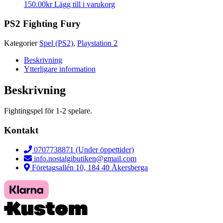
150.00
kr
Lägg till i varukorg
PS2 Fighting Fury
Kategorier
Spel (PS2)
,
Playstation 2
Beskrivning
Ytterligare information
Beskrivning
Fightingspel för 1-2 spelare.
Kontakt
0707738871 (Under öppettider)
info.nostalgibutiken@gmail.com
Företagsallén 10, 184 40 Åkersberga