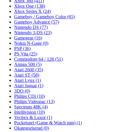
Xbox 360
(411)
Xbox One
(138)
Xbox Series X
(24)
Gameboy / Gameboy Color
(65)
Gameboy Advance
(57)
Nintendo DS
(77)
Nintendo 3-DS
(23)
Gamegear
(16)
Nokia N-Gage
(0)
PSP
(36)
PS Vita
(25)
Commodore 64 / 128
(51)
Amiga 500
(5)
Atari 2600
(35)
Atari ST
(58)
Atari Lynx
(1)
Atari Jaguar
(1)
3DO
(0)
Philips CDi
(10)
Philips Videopac
(13)
Spectrum 48K
(4)
Intellivision
(10)
Vectrex & Luxor
(1)
Pocketspel (Game & Watch mm)
(1)
Okategoriserad
(0)