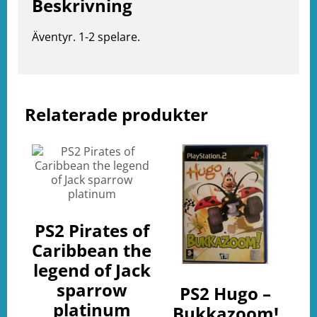
Beskrivning
Äventyr. 1-2 spelare.
Relaterade produkter
e
ation
PS2 Pirates of
Caribbean the
legend of Jack
sparrow
PS2 Hugo –
platinum
Bukkazoom!