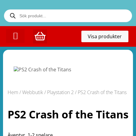
Toggl
Visa produkter
naviga
Hem
/
Webbutik
/
Playstation 2
/ PS2 Crash of the Titans
PS2 Crash of the Titans
Äventyr. 1-2 spelare.