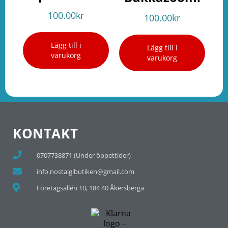
100.00
kr
100.00
kr
Lägg till i
Lägg till i
varukorg
varukorg
KONTAKT
0707738871 (Under öppettider)
info.nostalgibutiken@gmail.com
Företagsallén 10, 184 40 Åkersberga