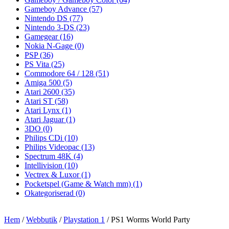
Gameboy Advance
(57)
Nintendo DS
(77)
Nintendo 3-DS
(23)
Gamegear
(16)
Nokia N-Gage
(0)
PSP
(36)
PS Vita
(25)
Commodore 64 / 128
(51)
Amiga 500
(5)
Atari 2600
(35)
Atari ST
(58)
Atari Lynx
(1)
Atari Jaguar
(1)
3DO
(0)
Philips CDi
(10)
Philips Videopac
(13)
Spectrum 48K
(4)
Intellivision
(10)
Vectrex & Luxor
(1)
Pocketspel (Game & Watch mm)
(1)
Okategoriserad
(0)
Hem
/
Webbutik
/
Playstation 1
/ PS1 Worms World Party