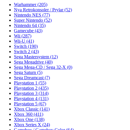
Warhammer
(205)
Nya Retrokonsoler / Prylar
(52)
Nintendo NES
(77)
Super Nintendo
(52)
Nintendo 64
(35)
Gamecube
(43)
Wii
(287)
Wii-U
(41)
Switch
(190)
Switch 2
(43)
Sega Mastersystem
(12)
Sega Megadrive
(40)
Sega Mega-CD / Sega 32-X
(0)
Sega Saturn
(5)
Sega Dreamcast
(7)
Playstation 1
(55)
Playstation 2
(435)
Playstation 3
(314)
Playstation 4
(131)
Playstation 5
(67)
Xbox Classic
(141)
Xbox 360
(411)
Xbox One
(138)
Xbox Series X
(24)
Gameboy / Gameboy Color
(64)