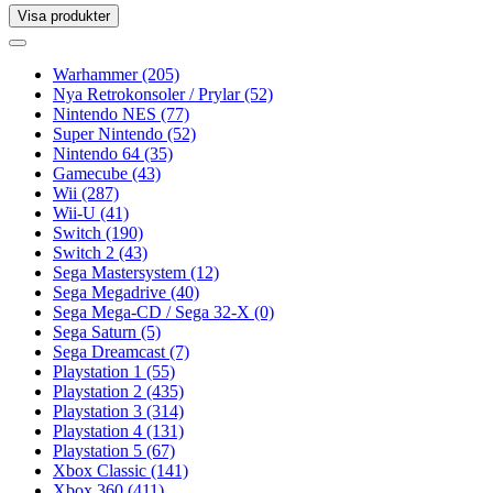
Visa produkter
Toggle
navigation
Toggle
navigation
Warhammer
(205)
Nya Retrokonsoler / Prylar
(52)
Nintendo NES
(77)
Super Nintendo
(52)
Nintendo 64
(35)
Gamecube
(43)
Wii
(287)
Wii-U
(41)
Switch
(190)
Switch 2
(43)
Sega Mastersystem
(12)
Sega Megadrive
(40)
Sega Mega-CD / Sega 32-X
(0)
Sega Saturn
(5)
Sega Dreamcast
(7)
Playstation 1
(55)
Playstation 2
(435)
Playstation 3
(314)
Playstation 4
(131)
Playstation 5
(67)
Xbox Classic
(141)
Xbox 360
(411)