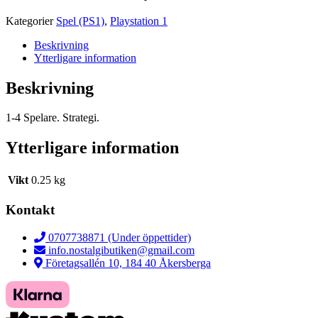
Kategorier
Spel (PS1)
,
Playstation 1
Beskrivning
Ytterligare information
Beskrivning
1-4 Spelare. Strategi.
Ytterligare information
Vikt
0.25 kg
Kontakt
0707738871 (Under öppettider)
info.nostalgibutiken@gmail.com
Företagsallén 10, 184 40 Åkersberga