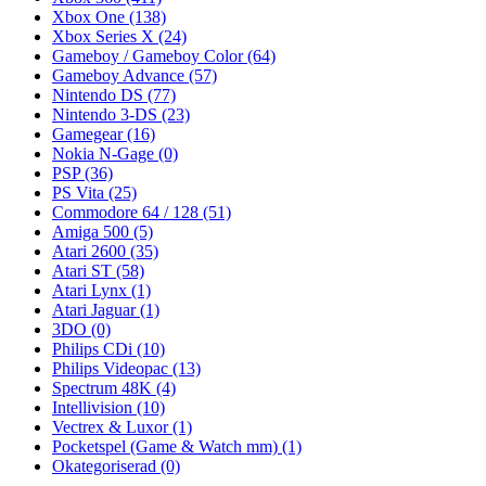
Xbox One
(138)
Xbox Series X
(24)
Gameboy / Gameboy Color
(64)
Gameboy Advance
(57)
Nintendo DS
(77)
Nintendo 3-DS
(23)
Gamegear
(16)
Nokia N-Gage
(0)
PSP
(36)
PS Vita
(25)
Commodore 64 / 128
(51)
Amiga 500
(5)
Atari 2600
(35)
Atari ST
(58)
Atari Lynx
(1)
Atari Jaguar
(1)
3DO
(0)
Philips CDi
(10)
Philips Videopac
(13)
Spectrum 48K
(4)
Intellivision
(10)
Vectrex & Luxor
(1)
Pocketspel (Game & Watch mm)
(1)
Okategoriserad
(0)