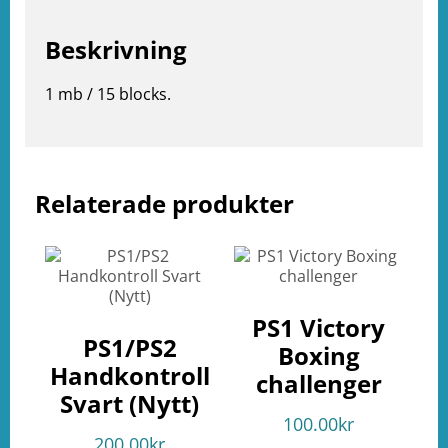
Beskrivning
1 mb / 15 blocks.
Relaterade produkter
e
ation
PS1 Victory
PS1/PS2
Boxing
Handkontroll
challenger
Svart (Nytt)
100.00
kr
200.00
kr