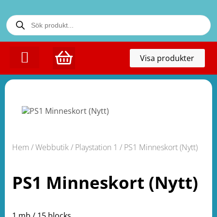
Toggl
Visa produkter
naviga
Hem
/
Webbutik
/
Playstation 1
/ PS1 Minneskort (Nytt)
PS1 Minneskort (Nytt)
1 mb / 15 blocks.