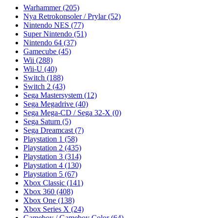
Warhammer
(205)
Nya Retrokonsoler / Prylar
(52)
Nintendo NES
(77)
Super Nintendo
(51)
Nintendo 64
(37)
Gamecube
(45)
Wii
(288)
Wii-U
(40)
Switch
(188)
Switch 2
(43)
Sega Mastersystem
(12)
Sega Megadrive
(40)
Sega Mega-CD / Sega 32-X
(0)
Sega Saturn
(5)
Sega Dreamcast
(7)
Playstation 1
(58)
Playstation 2
(435)
Playstation 3
(314)
Playstation 4
(130)
Playstation 5
(67)
Xbox Classic
(141)
Xbox 360
(408)
Xbox One
(138)
Xbox Series X
(24)
Gameboy / Gameboy Color
(64)