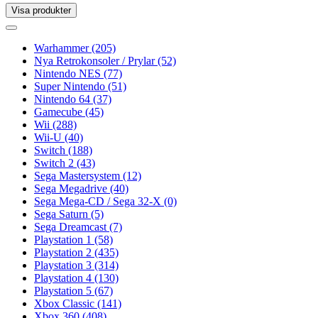
Visa produkter
Toggle
navigation
Toggle
navigation
Warhammer
(205)
Nya Retrokonsoler / Prylar
(52)
Nintendo NES
(77)
Super Nintendo
(51)
Nintendo 64
(37)
Gamecube
(45)
Wii
(288)
Wii-U
(40)
Switch
(188)
Switch 2
(43)
Sega Mastersystem
(12)
Sega Megadrive
(40)
Sega Mega-CD / Sega 32-X
(0)
Sega Saturn
(5)
Sega Dreamcast
(7)
Playstation 1
(58)
Playstation 2
(435)
Playstation 3
(314)
Playstation 4
(130)
Playstation 5
(67)
Xbox Classic
(141)
Xbox 360
(408)