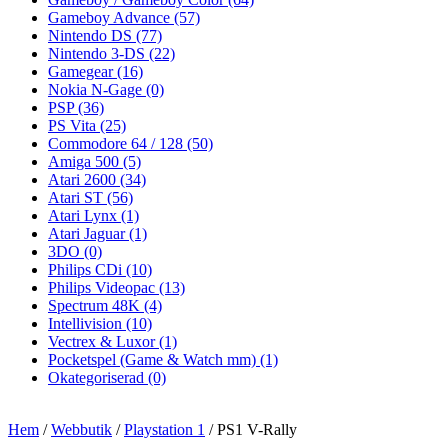
Gameboy Advance
(57)
Nintendo DS
(77)
Nintendo 3-DS
(22)
Gamegear
(16)
Nokia N-Gage
(0)
PSP
(36)
PS Vita
(25)
Commodore 64 / 128
(50)
Amiga 500
(5)
Atari 2600
(34)
Atari ST
(56)
Atari Lynx
(1)
Atari Jaguar
(1)
3DO
(0)
Philips CDi
(10)
Philips Videopac
(13)
Spectrum 48K
(4)
Intellivision
(10)
Vectrex & Luxor
(1)
Pocketspel (Game & Watch mm)
(1)
Okategoriserad
(0)
Hem
/
Webbutik
/
Playstation 1
/ PS1 V-Rally