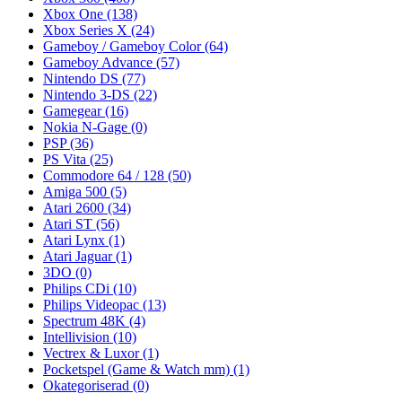
Xbox One
(138)
Xbox Series X
(24)
Gameboy / Gameboy Color
(64)
Gameboy Advance
(57)
Nintendo DS
(77)
Nintendo 3-DS
(22)
Gamegear
(16)
Nokia N-Gage
(0)
PSP
(36)
PS Vita
(25)
Commodore 64 / 128
(50)
Amiga 500
(5)
Atari 2600
(34)
Atari ST
(56)
Atari Lynx
(1)
Atari Jaguar
(1)
3DO
(0)
Philips CDi
(10)
Philips Videopac
(13)
Spectrum 48K
(4)
Intellivision
(10)
Vectrex & Luxor
(1)
Pocketspel (Game & Watch mm)
(1)
Okategoriserad
(0)