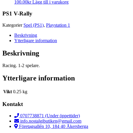
100.00
kr
Lägg till i varukorg
PS1 V-Rally
Kategorier
Spel (PS1)
,
Playstation 1
Beskrivning
Ytterligare information
Beskrivning
Racing. 1-2 spelare.
Ytterligare information
Vikt
0.25 kg
Kontakt
0707738871 (Under öppettider)
info.nostalgibutiken@gmail.com
Företagsallén 10, 184 40 Åkersberga