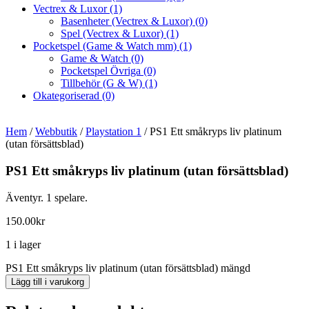
Vectrex & Luxor
(1)
Basenheter (Vectrex & Luxor)
(0)
Spel (Vectrex & Luxor)
(1)
Pocketspel (Game & Watch mm)
(1)
Game & Watch
(0)
Pocketspel Övriga
(0)
Tillbehör (G & W)
(1)
Okategoriserad
(0)
Hem
/
Webbutik
/
Playstation 1
/ PS1 Ett småkryps liv platinum
(utan försättsblad)
PS1 Ett småkryps liv platinum (utan försättsblad)
Äventyr. 1 spelare.
150.00
kr
1 i lager
PS1 Ett småkryps liv platinum (utan försättsblad) mängd
Lägg till i varukorg