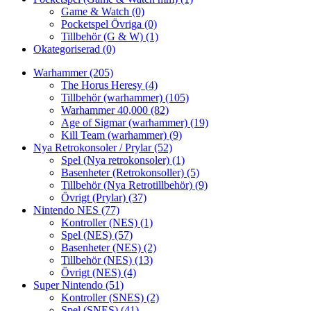
Game & Watch
(0)
Pocketspel Övriga
(0)
Tillbehör (G & W)
(1)
Okategoriserad
(0)
Warhammer
(205)
The Horus Heresy
(4)
Tillbehör (warhammer)
(105)
Warhammer 40,000
(82)
Age of Sigmar (warhammer)
(19)
Kill Team (warhammer)
(9)
Nya Retrokonsoler / Prylar
(52)
Spel (Nya retrokonsoler)
(1)
Basenheter (Retrokonsoller)
(5)
Tillbehör (Nya Retrotillbehör)
(9)
Övrigt (Prylar)
(37)
Nintendo NES
(77)
Kontroller (NES)
(1)
Spel (NES)
(57)
Basenheter (NES)
(2)
Tillbehör (NES)
(13)
Övrigt (NES)
(4)
Super Nintendo
(51)
Kontroller (SNES)
(2)
Spel (SNES)
(41)