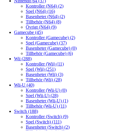
Nintendo 64
(37)
Kontroller (N64)
(2)
Spel (N64)
(16)
Basenheter (N64)
(2)
Tillbehör (N64)
(8)
Övrigt (N64)
(9)
Gamecube
(45)
Kontroller (Gamecube)
(2)
Spel (Gamecube)
(37)
Basenheter (Gamecube)
(0)
Tillbehör (Gamecube)
(6)
Wii
(288)
Kontroller (Wii)
(11)
Spel (Wii)
(251)
Basenheter (Wii)
(3)
Tillbehör (Wii)
(28)
Wii-U
(40)
Kontroller (Wii-U)
(0)
Spel (Wii-U)
(28)
Basenheter (Wii-U)
(1)
Tillbehör (Wii-U)
(11)
Switch
(188)
Kontroller (Switch)
(9)
Spel (Switch)
(111)
Basenheter (Switch)
(2)