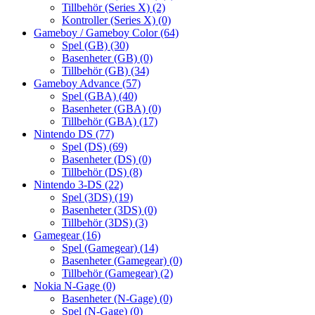
Tillbehör (Series X)
(2)
Kontroller (Series X)
(0)
Gameboy / Gameboy Color
(64)
Spel (GB)
(30)
Basenheter (GB)
(0)
Tillbehör (GB)
(34)
Gameboy Advance
(57)
Spel (GBA)
(40)
Basenheter (GBA)
(0)
Tillbehör (GBA)
(17)
Nintendo DS
(77)
Spel (DS)
(69)
Basenheter (DS)
(0)
Tillbehör (DS)
(8)
Nintendo 3-DS
(22)
Spel (3DS)
(19)
Basenheter (3DS)
(0)
Tillbehör (3DS)
(3)
Gamegear
(16)
Spel (Gamegear)
(14)
Basenheter (Gamegear)
(0)
Tillbehör (Gamegear)
(2)
Nokia N-Gage
(0)
Basenheter (N-Gage)
(0)
Spel (N-Gage)
(0)