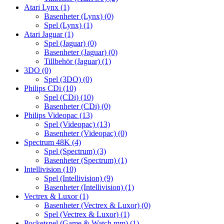
Atari Lynx
(1)
Basenheter (Lynx)
(0)
Spel (Lynx)
(1)
Atari Jaguar
(1)
Spel (Jaguar)
(0)
Basenheter (Jaguar)
(0)
Tillbehör (Jaguar)
(1)
3DO
(0)
Spel (3DO)
(0)
Philips CDi
(10)
Spel (CDi)
(10)
Basenheter (CDi)
(0)
Philips Videopac
(13)
Spel (Videopac)
(13)
Basenheter (Videopac)
(0)
Spectrum 48K
(4)
Spel (Spectrum)
(3)
Basenheter (Spectrum)
(1)
Intellivision
(10)
Spel (Intellivision)
(9)
Basenheter (Intellivision)
(1)
Vectrex & Luxor
(1)
Basenheter (Vectrex & Luxor)
(0)
Spel (Vectrex & Luxor)
(1)
Pocketspel (Game & Watch mm)
(1)