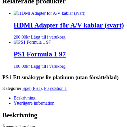
Relaterade produkter
HDMI Adapter för A/V kablar (svart)
200.00
kr
Lägg till i varukorg
PS1 Formula 1 97
100.00
kr
Lägg till i varukorg
PS1 Ett småkryps liv platinum (utan försättsblad)
Kategorier
Spel (PS1)
,
Playstation 1
Beskrivning
Ytterligare information
Beskrivning
Äventyr. 1 spelare.